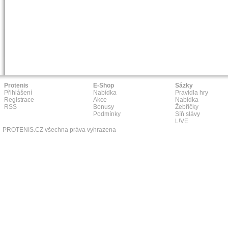
Protenis
E-Shop
Sázky
Přihlášení
Nabídka
Pravidla hry
Registrace
Akce
Nabídka
RSS
Bonusy
Žebříčky
Podmínky
Síň slávy
L!VE
PROTENIS.CZ všechna práva vyhrazena