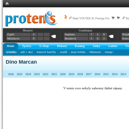
Head YOUTEK IG Prestige Pro
|
|
|
Ba
Monastir
Guadalajara
Zipfel
5
Stephens
7
1
6
Polja
Melnikova
0
Bouzková
5
6
2
Krav
Home
Zprávy
E-Shop
Diskuze
Katalog
Sázky
Galerie
Vi
výsledky
naši v akci
tenisové kartičky
soutěž
moje hvězda
vědomosti
turnaje
Dino Marcan
2026
2025
2024
2023
2022
2021
2020
2019
2018
2017
2016
2015
2014
2013
V tomto roce nebyly nalezeny žádné zápasy.