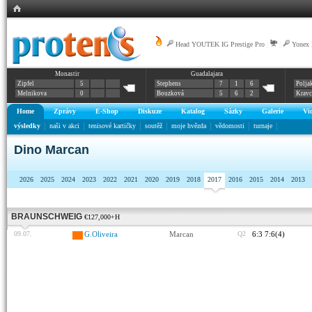
Head YOUTEK IG Prestige Pro
|
|
Yonex
Monastir
Guadalajara
Zipfel
5
Stephens
7
1
6
Polja
Melnikova
0
Bouzková
5
6
2
Krav
Home
Zprávy
E-Shop
Diskuze
Katalog
Sázky
Galerie
Vi
výsledky
naši v akci
tenisové kartičky
soutěž
moje hvězda
vědomosti
turnaje
Dino Marcan
2026
2025
2024
2023
2022
2021
2020
2019
2018
2017
2016
2015
2014
2013
BRAUNSCHWEIG
€127,000+H
09.07.
G.Oliveira
Marcan
Q2
6:3 7:6(4)