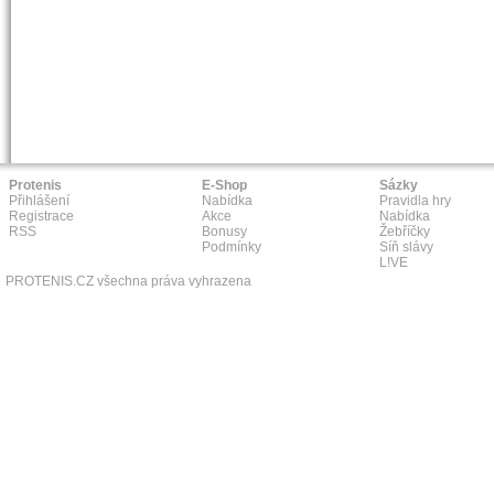
Protenis
E-Shop
Sázky
Přihlášení
Nabídka
Pravidla hry
Registrace
Akce
Nabídka
RSS
Bonusy
Žebříčky
Podmínky
Síň slávy
L!VE
PROTENIS.CZ všechna práva vyhrazena