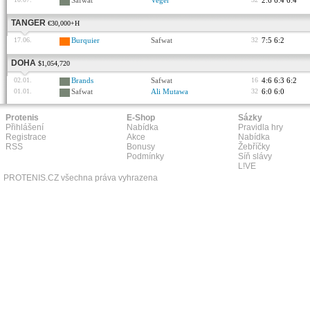
Safwat
Veger
2:6 6:4 6:4
TANGER
€30,000+H
17.06.
Burquier
Safwat
32
7:5 6:2
DOHA
$1,054,720
02.01.
Brands
Safwat
16
4:6 6:3 6:2
01.01.
Safwat
Ali Mutawa
32
6:0 6:0
Protenis
E-Shop
Sázky
Přihlášení
Nabídka
Pravidla hry
Registrace
Akce
Nabídka
RSS
Bonusy
Žebříčky
Podmínky
Síň slávy
L!VE
PROTENIS.CZ všechna práva vyhrazena