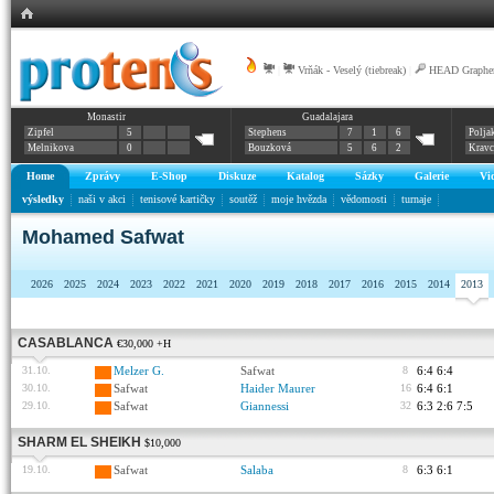
|
Vrňák - Veselý (tiebreak)
|
HEAD Graphen
Monastir
Guadalajara
Zipfel
5
Stephens
7
1
6
Polja
Melnikova
0
Bouzková
5
6
2
Krav
Home
Zprávy
E-Shop
Diskuze
Katalog
Sázky
Galerie
Vi
výsledky
naši v akci
tenisové kartičky
soutěž
moje hvězda
vědomosti
turnaje
Mohamed Safwat
2026
2025
2024
2023
2022
2021
2020
2019
2018
2017
2016
2015
2014
2013
CASABLANCA
€30,000 +H
31.10.
Melzer G.
Safwat
8
6:4 6:4
30.10.
Safwat
Haider Maurer
16
6:4 6:1
29.10.
Safwat
Giannessi
32
6:3 2:6 7:5
SHARM EL SHEIKH
$10,000
19.10.
Safwat
Salaba
8
6:3 6:1