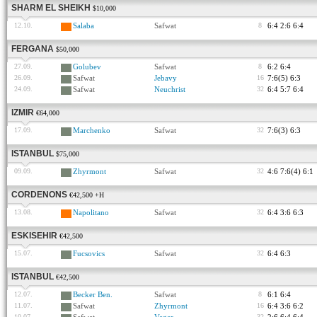
SHARM EL SHEIKH
$10,000
12.10.
Salaba
Safwat
8
6:4 2:6 6:4
FERGANA
$50,000
27.09.
Golubev
Safwat
8
6:2 6:4
26.09.
Safwat
Jebavy
16
7:6(5) 6:3
24.09.
Safwat
Neuchrist
32
6:4 5:7 6:4
IZMIR
€64,000
17.09.
Marchenko
Safwat
32
7:6(3) 6:3
ISTANBUL
$75,000
09.09.
Zhyrmont
Safwat
32
4:6 7:6(4) 6:1
CORDENONS
€42,500 +H
13.08.
Napolitano
Safwat
32
6:4 3:6 6:3
ESKISEHIR
€42,500
15.07.
Fucsovics
Safwat
32
6:4 6:3
ISTANBUL
€42,500
12.07.
Becker Ben.
Safwat
8
6:1 6:4
11.07.
Safwat
Zhyrmont
16
6:4 3:6 6:2
10.07.
32