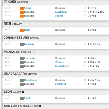
TANGER
€30,000+H
20.06.
Sikora
Burquier
8
6:4 7:5
19.06.
Burquier
El Amrani
16
7:6(3) 4:2 ret.
17.06.
Burquier
Safwat
32
7:5 6:2
NICE
€ 410,200
19.05.
Rufin
Burquier
6:3 6:1
JOHANNESBURG
$100,000+H
30.04.
Konečný
Burquier
32
6:2 4:6 6:2
MEXICO CITY
$35,000+H
19.04.
Martin An.
Burquier
8
6:3 6:0
18.04.
Burquier
Wang J.
16
6:0 3:0 ret.
16.04.
Burquier
El Mihdawy
32
7:6(2) 6:2
GUADALAJARA
$100,000
11.04.
Bogomolov
Burquier
16
6:3 5:7 6:2
09.04.
Burquier
Neuchrist
32
6:4 6:2
LEON
$35,000+H
02.04.
Sugita
Burquier
32
6:1 6:2
SAN LUIS POTOSI
$35,000+H