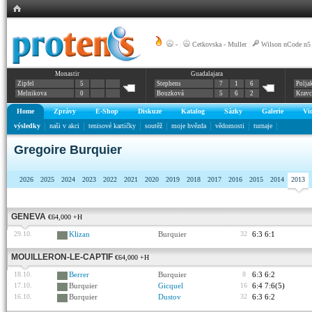
-
|
Cetkovska - Muller
|
Wilson nCode n5
Monastir
Guadalajara
Zipfel
5
Stephens
7
1
6
Polja
Melnikova
0
Bouzková
5
6
2
Krav
Home
Zprávy
E-Shop
Diskuze
Katalog
Sázky
Galerie
Vi
výsledky
naši v akci
tenisové kartičky
soutěž
moje hvězda
vědomosti
turnaje
Gregoire Burquier
2026
2025
2024
2023
2022
2021
2020
2019
2018
2017
2016
2015
2014
2013
GENEVA
€64,000 +H
29.10.
Klizan
Burquier
32
6:3 6:1
MOUILLERON-LE-CAPTIF
€64,000 +H
18.10.
Berrer
Burquier
8
6:3 6:2
17.10.
Burquier
Gicquel
16
6:4 7:6(5)
16.10.
Burquier
Dustov
32
6:3 6:2