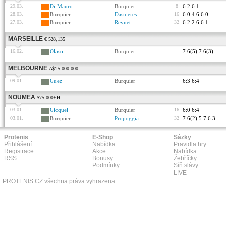
29.03.
Di Mauro
Burquier
8
6:2 6:1
28.03.
Burquier
Dasnieres
16
6:0 4:6 6:0
27.03.
Burquier
Reynet
32
6:2 2:6 6:1
MARSEILLE
€ 528,135
16.02.
Olaso
Burquier
7:6(5) 7:6(3)
MELBOURNE
A$15,000,000
09.01.
Guez
Burquier
6:3 6:4
NOUMEA
$75,000+H
03.01.
Gicquel
Burquier
16
6:0 6:4
03.01.
Burquier
Propoggia
32
7:6(2) 5:7 6:3
Protenis
E-Shop
Sázky
Přihlášení
Nabídka
Pravidla hry
Registrace
Akce
Nabídka
RSS
Bonusy
Žebříčky
Podmínky
Síň slávy
L!VE
PROTENIS.CZ všechna práva vyhrazena