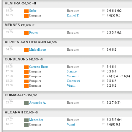
KENITRA
€30,000 +H
18.09.
Stebe
Burquier
16
2:6 6:1 6:2
16.09.
Burquier
Daniel T.
32
7:6(5) 6:3
MEKNES
€30,000 +H
09.09.
Reuter
Burquier
32
6:3 5:7 6:1
ALPHEN AAN DEN RIJN
€42,500
04.09.
Middelkoop
Burquier
32
6:0 6:2
CORDENONS
€42,500 +H
18.08.
Carreno Busta
Burquier
F
6:4 6:4
17.08.
Burquier
Starace
SF
6:3 6:4
17.08.
Burquier
Volandri
8
7:6(1) 4:6 7:6(6)
15.08.
Burquier
Giannessi
16
7:5 6:3
13.08.
Burquier
Virgili
32
6:2 6:2
GUIMARAES
$50,000
23.07.
Artunedo A.
Burquier
32
6:2 7:6(3)
RECANATI
€30,000 +H
17.07.
Menendez
Burquier
16
6:2 5:7 6:4
16.07.
Burquier
Vanni
32
7:6(8) 6:1