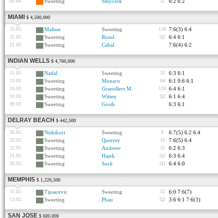
05.04.
Sweeting
Smyczek
32
6:2 6:2
MIAMI
$ 4,500,000
23.03.
Malisse
Sweeting
128
7:6(3) 6:4
22.03.
Sweeting
Rosol
Q2
6:4 6:1
21.03.
Sweeting
Cabal
7:6(4) 6:2
INDIAN WELLS
$ 4,760,000
15.03.
Nadal
Sweeting
32
6:3 6:1
13.03.
Sweeting
Monaco
64
6:1 0:6 6:1
10.03.
Sweeting
Granollers M.
128
6:4 6:1
10.03.
Sweeting
Witten
Q2
6:1 6:4
09.03.
Sweeting
Groth
6:3 6:1
DELRAY BEACH
$ 442,500
26.02.
Nishikori
Sweeting
8
6:7(5) 6:2 6:4
23.02.
Sweeting
Querrey
16
7:6(5) 6:4
22.02.
Sweeting
Andreev
32
6:2 6:3
21.02.
Sweeting
Hajek
Q2
6:3 6:4
20.02.
Sweeting
Sock
Q1
6:4 6:0
MEMPHIS
$ 1,226,500
15.02.
Tipsarevic
Sweeting
32
6:0 7:6(7)
13.02.
Sweeting
Phau
Q2
3:6 6:1 7:6(3)
SAN JOSE
$ 600,000