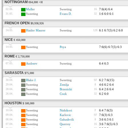
NOTTINGHAM
€64,000 +H
02.06.
Muller
Sweeting
16
7:6(4) 6:4
31.05.
Sweeting
Evans D.
32
1:6 6:0 6:1
FRENCH OPEN
$9,938,926
24.05.
Haider Maurer
Sweeting
128
6:1 6:7(5) 6:2 6:0
NICE
€ 450,000
14.05.
Sweeting
Peya
7:6(6) 6:7(5) 6:3
ROME
€ 2,750,000
07.05.
Andreev
Sweeting
6:4 6:3
SARASOTA
$75,000
30.04.
Blake J.
Sweeting
SF
6:2 7:6(15)
29.04.
Sweeting
Zemlja
8
4:6 6:2 6:4
28.04.
Sweeting
Brzezicki
16
6:4 2:6 6:4
26.04.
Sweeting
Cook
32
6:2 6:0
HOUSTON
$ 500,000
10.04.
Sweeting
Nishikori
F
6:4 7:6(3)
09.04.
Sweeting
Karlovic
SF
7:6(3) 6:3
08.04.
Sweeting
Gabashvili
8
3:6 6:3 6:1
07.04.
Sweeting
Querrey
16
3:6 7:6(5) 6:3