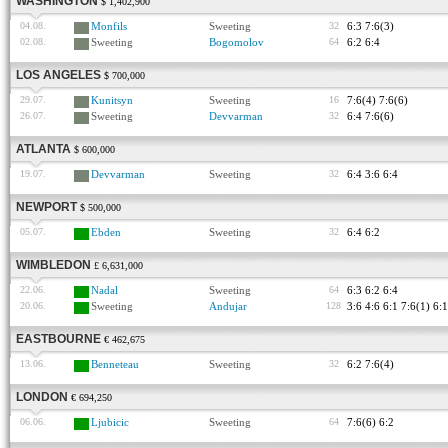
WASHINGTON
$ 1,402,900
04.08.
Monfils
Sweeting
32
6:3 7:6(3)
02.08.
Sweeting
Bogomolov
64
6:2 6:4
LOS ANGELES
$ 700,000
29.07.
Kunitsyn
Sweeting
16
7:6(4) 7:6(6)
26.07.
Sweeting
Devvarman
32
6:4 7:6(6)
ATLANTA
$ 600,000
19.07.
Devvarman
Sweeting
32
6:4 3:6 6:4
NEWPORT
$ 500,000
05.07.
Ebden
Sweeting
32
6:4 6:2
WIMBLEDON
£ 6,631,000
22.06.
Nadal
Sweeting
64
6:3 6:2 6:4
20.06.
Sweeting
Andujar
128
3:6 4:6 6:1 7:6(1) 6:1
EASTBOURNE
€ 462,675
13.06.
Benneteau
Sweeting
32
6:2 7:6(4)
LONDON
€ 694,250
06.06.
Ljubicic
Sweeting
64
7:6(6) 6:2