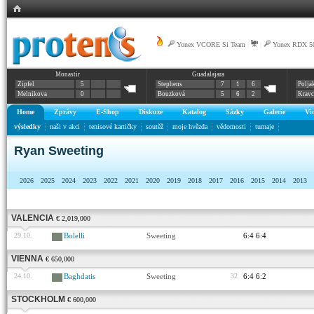
Yonex VCORE Si Team
|
|
Yonex RDX 5
Monastir
Guadalajara
Zipfel
5
Stephens
7
1
6
Polja
Melnikova
0
Bouzková
5
6
2
Krav
Home
Zprávy
E-Shop
Diskuze
Katalog
Sázky
Galerie
Vi
výsledky
naši v akci
tenisové kartičky
soutěž
moje hvězda
vědomosti
turnaje
Ryan Sweeting
2026
2025
2024
2023
2022
2021
2020
2019
2018
2017
2016
2015
2014
2013
VALENCIA
€ 2,019,000
29.10.
Bolelli
Sweeting
6:4 6:4
VIENNA
€ 650,000
24.10.
Baghdatis
Sweeting
32
6:4 6:2
STOCKHOLM
€ 600,000