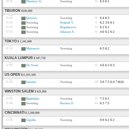
19.10.
Dimitrov G.
Sweeting
32
6:3 6:1
TIBURON
$100,000
15.10.
Querrey
Sweeting
SF
6:4 6:3
15.10.
Sweeting
Pospisil V.
8
6:2 3:6 6:1
13.10.
Sweeting
Bogdanovic
16
6:2 6:1
13.10.
Sweeting
Johnson S.
32
4:6 6:2 6:2
TOKYO
$ 1,341,000
01.10.
Matosevic
Sweeting
6:3 6:2
KUALA LUMPUR
$ 947,750
27.09.
De Voest
Sweeting
32
4:6 6:3 6:3
US OPEN
$11,031,500
31.08.
Istomin
Sweeting
128
3:6 7:5 6:4 7:6(4)
WINSTON SALEM
$ 625,000
22.08.
Baghdatis
Sweeting
32
7:5 6:1
21.08.
Sweeting
Rochus O.
64
6:3 7:5
CINCINNATI
$ 3,200,000
13.08.
Cipolla
Sweeting
0:6 6:2 6:2