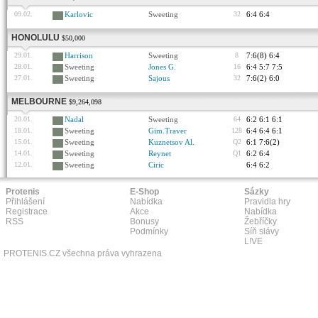
09.02.
Karlovic
Sweeting
32
6:4 6:4
HONOLULU
$50,000
29.01.
Harrison
Sweeting
8
7:6(8) 6:4
28.01.
Sweeting
Jones G.
16
6:4 5:7 7:5
27.01.
Sweeting
Sajous
32
7:6(2) 6:0
MELBOURNE
$9,264,098
20.01.
Nadal
Sweeting
64
6:2 6:1 6:1
18.01.
Sweeting
Gim.Traver
128
6:4 6:4 6:1
15.01.
Sweeting
Kuznetsov Al.
Q2
6:1 7:6(2)
14.01.
Sweeting
Reynet
Q1
6:2 6:4
12.01.
Sweeting
Ciric
6:4 6:2
Protenis
E-Shop
Sázky
Přihlášení
Nabídka
Pravidla hry
Registrace
Akce
Nabídka
RSS
Bonusy
Žebříčky
Podmínky
Síň slávy
L!VE
PROTENIS.CZ všechna práva vyhrazena