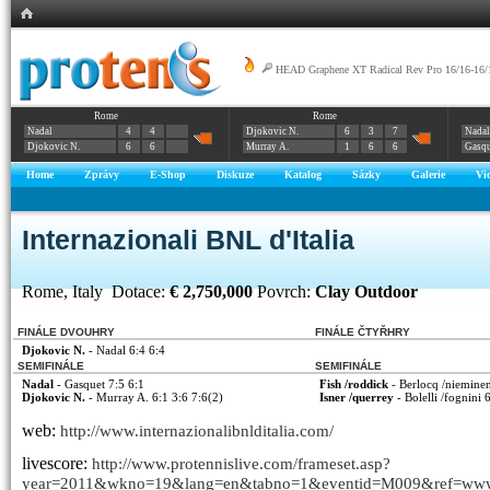
HEAD Graphene XT Radical Rev Pro 16/16-16/
Rome
Rome
Nadal
4
4
Djokovic N.
6
3
7
Nadal
Djokovic N.
6
6
Murray A.
1
6
6
Gasqu
Home
Zprávy
E-Shop
Diskuze
Katalog
Sázky
Galerie
Vi
Internazionali BNL d'Italia
Rome, Italy Dotace:
€ 2,750,000
Povrch:
Clay Outdoor
FINÁLE DVOUHRY
FINÁLE ČTYŘHRY
Djokovic N.
- Nadal 6:4 6:4
SEMIFINÁLE
SEMIFINÁLE
Nadal
- Gasquet 7:5 6:1
Fish /roddick
- Berlocq /nieminen
Djokovic N.
- Murray A. 6:1 3:6 7:6(2)
Isner /querrey
- Bolelli /fognini 
web:
http://www.internazionalibnlditalia.com/
livescore:
http://www.protennislive.com/frameset.asp?
year=2011&wkno=19&lang=en&tabno=1&eventid=M009&ref=www.