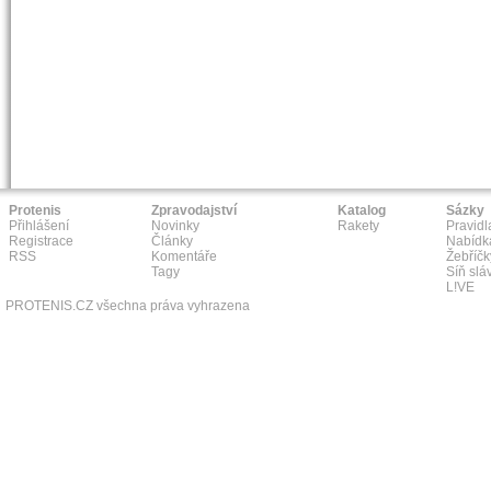
Protenis
Zpravodajství
Katalog
Sázky
Přihlášení
Novinky
Rakety
Pravidl
Registrace
Články
Nabídk
RSS
Komentáře
Žebříčk
Tagy
Síň slá
L!VE
PROTENIS.CZ všechna práva vyhrazena