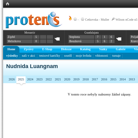
-
|
Cetkovska - Muller
|
Wilson nCode n5
Monastir
Guadalajara
Zipfel
5
Stephens
7
1
6
Polja
Melnikova
0
Bouzková
5
6
2
Krav
Home
Zprávy
E-Shop
Diskuze
Katalog
Sázky
Galerie
Vi
výsledky
naši v akci
tenisové kartičky
soutěž
moje hvězda
vědomosti
turnaje
Nudnida Luangnam
2026
2025
2024
2023
2022
2021
2020
2019
2018
2017
2016
2015
2014
2013
V tomto roce nebyly nalezeny žádné zápasy.