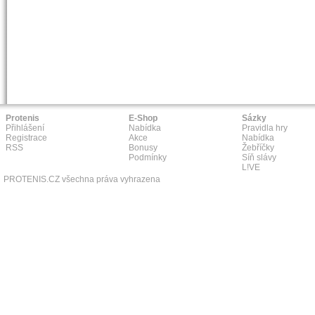
Protenis
E-Shop
Sázky
Přihlášení
Nabídka
Pravidla hry
Registrace
Akce
Nabídka
RSS
Bonusy
Žebříčky
Podmínky
Síň slávy
L!VE
PROTENIS.CZ všechna práva vyhrazena