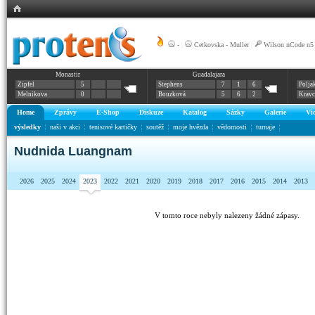
-
|
Cetkovska - Muller
|
Wilson nCode n5
Monastir
Guadalajara
Zipfel
5
Stephens
7
1
6
Polja
Melnikova
0
Bouzková
5
6
2
Krav
Home
Zprávy
E-Shop
Diskuze
Katalog
Sázky
Galerie
Vi
výsledky
naši v akci
tenisové kartičky
soutěž
moje hvězda
vědomosti
turnaje
Nudnida Luangnam
2026
2025
2024
2023
2022
2021
2020
2019
2018
2017
2016
2015
2014
2013
V tomto roce nebyly nalezeny žádné zápasy.