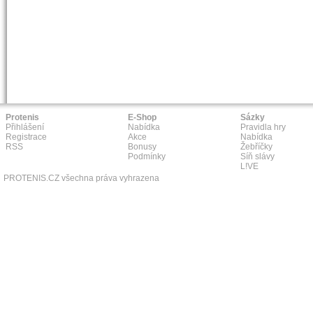
Protenis
E-Shop
Sázky
Přihlášení
Nabídka
Pravidla hry
Registrace
Akce
Nabídka
RSS
Bonusy
Žebříčky
Podmínky
Síň slávy
L!VE
PROTENIS.CZ všechna práva vyhrazena