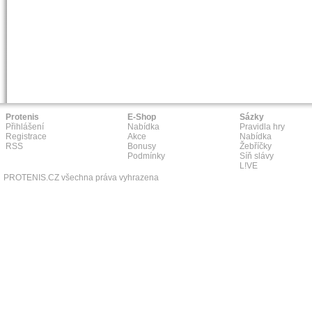
Protenis
E-Shop
Sázky
Přihlášení
Nabídka
Pravidla hry
Registrace
Akce
Nabídka
RSS
Bonusy
Žebříčky
Podmínky
Síň slávy
L!VE
PROTENIS.CZ všechna práva vyhrazena