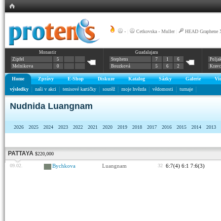
-
|
Cetkovska - Muller
|
HEAD Graphene X
Monastir
Guadalajara
Zipfel
5
Stephens
7
1
6
Polja
Melnikova
0
Bouzková
5
6
2
Krav
Home
Zprávy
E-Shop
Diskuze
Katalog
Sázky
Galerie
Vi
výsledky
naši v akci
tenisové kartičky
soutěž
moje hvězda
vědomosti
turnaje
Nudnida Luangnam
2026
2025
2024
2023
2022
2021
2020
2019
2018
2017
2016
2015
2014
2013
PATTAYA
$220,000
09.02.
Bychkova
Luangnam
32
6:7(4) 6:1 7:6(3)