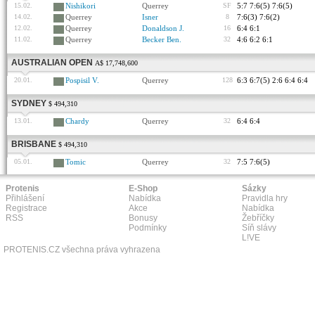
15.02.
Nishikori
Querrey
SF
5:7 7:6(5) 7:6(5)
14.02.
Querrey
Isner
8
7:6(3) 7:6(2)
12.02.
Querrey
Donaldson J.
16
6:4 6:1
11.02.
Querrey
Becker Ben.
32
4:6 6:2 6:1
AUSTRALIAN OPEN
A$ 17,748,600
20.01.
Pospisil V.
Querrey
128
6:3 6:7(5) 2:6 6:4 6:4
SYDNEY
$ 494,310
13.01.
Chardy
Querrey
32
6:4 6:4
BRISBANE
$ 494,310
05.01.
Tomic
Querrey
32
7:5 7:6(5)
Protenis
E-Shop
Sázky
Přihlášení
Nabídka
Pravidla hry
Registrace
Akce
Nabídka
RSS
Bonusy
Žebříčky
Podmínky
Síň slávy
L!VE
PROTENIS.CZ všechna práva vyhrazena