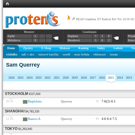
HEAD Graphene XT Radical Rev Pro 16/16-16/
Monastir
Guadalajara
Zipfel
5
Stephens
7
1
6
Polja
Melnikova
0
Bouzková
5
6
2
Krav
Home
Zprávy
E-Shop
Diskuze
Katalog
Sázky
Galerie
Vi
výsledky
naši v akci
tenisové kartičky
soutěž
moje hvězda
vědomosti
turnaje
Sam Querrey
2026
2025
2024
2023
2022
2021
2020
2019
2018
2017
2016
2015
2014
2013
STOCKHOLM
€537,050
20.10.
Baghdatis
Querrey
32
7:6(2) 6:1
SHANGHAI
$4,783,320
12.10.
Ramos A.
Querrey
64
4:6 6:4 7:5
TOKYO
$1,263,045