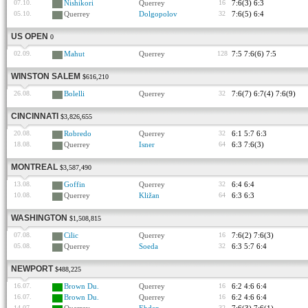
07.10.
Nishikori
Querrey
16
7:6(3) 6:3
05.10.
Querrey
Dolgopolov
32
7:6(5) 6:4
US OPEN
0
02.09.
Mahut
Querrey
128
7:5 7:6(6) 7:5
WINSTON SALEM
$616,210
26.08.
Bolelli
Querrey
32
7:6(7) 6:7(4) 7:6(9)
CINCINNATI
$3,826,655
20.08.
Robredo
Querrey
32
6:1 5:7 6:3
18.08.
Querrey
Isner
64
6:3 7:6(3)
MONTREAL
$3,587,490
13.08.
Goffin
Querrey
32
6:4 6:4
10.08.
Querrey
Kližan
64
6:3 6:3
WASHINGTON
$1,508,815
07.08.
Cilic
Querrey
16
7:6(2) 7:6(3)
05.08.
Querrey
Soeda
32
6:3 5:7 6:4
NEWPORT
$488,225
16.07.
Brown Du.
Querrey
16
6:2 4:6 6:4
16.07.
Brown Du.
Querrey
16
6:2 4:6 6:4
14.07.
32