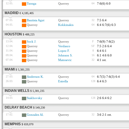
12.05.
Tsonga
Querrey
64
7:6(6) 6:0
MADRID
€ 4,185,405
07.05.
Bautista Agut
Querrey
32
7:5 6:4
04.05.
Querrey
Kokkinakis
64
6:4 6:7(6) 6:3
HOUSTON
$ 488,225
13.04.
Sock J.
Querrey
F
7:6(9) 7:6(2)
12.04.
Querrey
Verdasco
SF
7:5 2:6 6:4
11.04.
Querrey
Lopez F.
8
6:4 6:1
09.04.
Querrey
Johnson S.
16
6:1 4:6 6:0
07.04.
Querrey
Matosevic
32
4:1 ret.
MIAMI
$ 5,381,235
27.03.
Anderson K.
Querrey
64
6:7(5) 7:6(3) 6:4
26.03.
Querrey
Estrella
128
6:4 6:3
INDIAN WELLS
$ 5,381,235
14.03.
Stakhovsky
Querrey
128
2:6 6:4 6:2
DELRAY BEACH
$ 549,230
17.02.
Gonzalez Al.
Querrey
32
3:6 2:1 ret.
MEMPHIS
$ 659,070