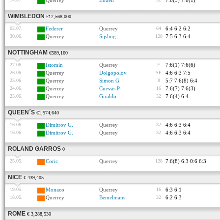
Querrey
Ebden
7:6(3) 7:6(1)
WIMBLEDON
£12,568,000
02.07.
Federer
Querrey
64
6:4 6:2 6:2
30.06.
Querrey
Sijsling
128
7:5 6:3 6:4
NOTTINGHAM
€589,160
27.06.
Istomin
Querrey
F
7:6(1) 7:6(6)
26.06.
Querrey
Dolgopolov
SF
4:6 6:3 7:5
25.06.
Querrey
Simon G.
8
5:7 7:6(8) 6:4
24.06.
Querrey
Cuevas P.
16
7:6(7) 7:6(3)
23.06.
Querrey
Giraldo
32
7:6(4) 6:4
QUEEN´S
€1,574,640
16.06.
Dimitrov G.
Querrey
32
4:6 6:3 6:4
16.06.
Dimitrov G.
Querrey
32
4:6 6:3 6:4
ROLAND GARROS
0
25.05.
Coric
Querrey
128
7:6(8) 6:3 0:6 6:3
NICE
€ 439,405
19.05.
Monaco
Querrey
16
6:3 6:1
18.05.
Querrey
Bemelmans
32
6:2 6:3
ROME
€ 3,288,530