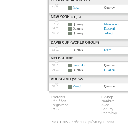
DELRAY BEACH
$622,675
21.02.
Fritz
Querrey
NEW YORK
$748,450
17.02.
Querrey
Mannarino
16.02.
Querrey
Karlovič
16.02.
Querrey
Južnyj
DAVIS CUP (WORLD GROUP)
03.02.
Querrey
Djere
MELBOURNE
18.01.
Fucsovics
Querrey
16.01.
Querrey
F.Lopez
AUCKLAND
$561,345
10.01.
Veselý
Querrey
Protenis
E-Shop
Přihlášení
Nabídka
Registrace
Akce
RSS
Bonusy
Podmínky
PROTENIS.CZ všechna práva vyhrazena