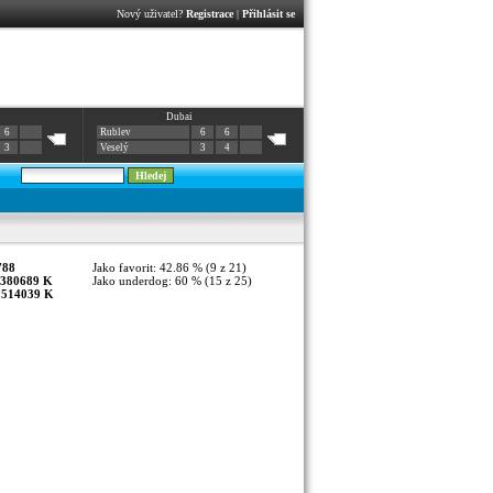
Nový uživatel?
Registrace
|
Přihlásit se
Dubai
6
Rublev
6
6
3
Veselý
3
4
788
Jako favorit: 42.86 % (9 z 21)
380689 K
Jako underdog: 60 % (15 z 25)
:
514039 K