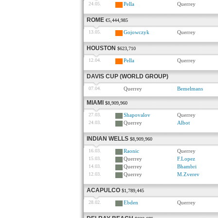
24.05.
Pella
Querrey
ROME
€5,444,985
13.05.
Gojowczyk
Querrey
HOUSTON
$623,710
12.04.
Pella
Querrey
DAVIS CUP (WORLD GROUP)
07.04.
Querrey
Bemelmans
MIAMI
$8,909,960
27.03.
Shapovalov
Querrey
24.03.
Querrey
Albot
INDIAN WELLS
$8,909,960
16.03.
Raonic
Querrey
15.03.
Querrey
F.Lopez
14.03.
Querrey
Bhambri
12.03.
Querrey
M.Zverev
ACAPULCO
$1,789,445
28.02.
Ebden
Querrey