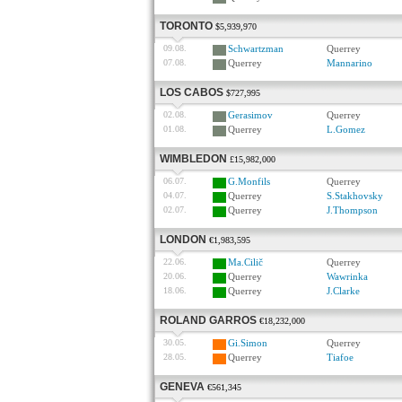
TORONTO
$5,939,970
09.08.
Schwartzman
Querrey
07.08.
Querrey
Mannarino
LOS CABOS
$727,995
02.08.
Gerasimov
Querrey
01.08.
Querrey
L.Gomez
WIMBLEDON
£15,982,000
06.07.
G.Monfils
Querrey
04.07.
Querrey
S.Stakhovsky
02.07.
Querrey
J.Thompson
LONDON
€1,983,595
22.06.
Ma.Cilič
Querrey
20.06.
Querrey
Wawrinka
18.06.
Querrey
J.Clarke
ROLAND GARROS
€18,232,000
30.05.
Gi.Simon
Querrey
28.05.
Querrey
Tiafoe
GENEVA
€561,345