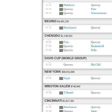
11.10.
Nishikori
Querrey
10.10.
Querrey
Fritz
08.10.
Querrey
Schwartzman
BEIJING
$4,402,250
01.10.
Khachanov
Querrey
CHENGDU
$1,138,910
28.09.
Fritz
Querrey
27.09.
Querrey
Basilashvili
25.09.
Querrey
Pella
DAVIS CUP (WORLD GROUP)
16.09.
Querrey
Ma.Cilič
NEW YORK
$40,912,000
28.08.
Seppi
Querrey
WINSTON-SALEM
$748,960
23.08.
T.Daniel
Querrey
CINCINNATI
$5,627,305
16.08.
Khachanov
Querrey
14.08.
Querrey
Isner