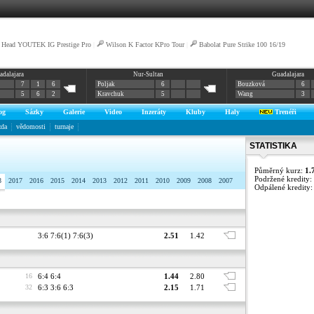
Head YOUTEK IG Prestige Pro
|
Wilson K Factor KPro Tour
|
Babolat Pure Strike 100 16/19
adalajara
Nur-Sultan
Guadalajara
7
1
6
Poljak
6
Bouzková
6
5
6
2
Kravchuk
5
Wang
3
og
Sázky
Galerie
Video
Inzeráty
Kluby
Haly
Trenéři
zda
vědomosti
turnaje
STATISTIKA
Půměrný kurz:
1.
Podržené kredity:
8
2017
2016
2015
2014
2013
2012
2011
2010
2009
2008
2007
Odpálené kredity
3:6 7:6(1) 7:6(3)
2.51
1.42
16
6:4 6:4
1.44
2.80
32
6:3 3:6 6:3
2.15
1.71