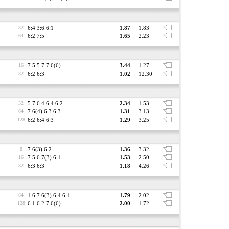
32
6:4 3:6 6:1
1.87
1.83
64
6:2 7:5
1.65
2.23
16
7:5 5:7 7:6(6)
3.44
1.27
32
6:2 6:3
1.02
12.30
32
5:7 6:4 6:4 6:2
2.34
1.53
64
7:6(4) 6:3 6:3
1.31
3.13
128
6:2 6:4 6:3
1.29
3.25
8
7:6(3) 6:2
1.36
3.32
16
7:5 6:7(3) 6:1
1.53
2.50
32
6:3 6:3
1.18
4.26
64
1:6 7:6(3) 6:4 6:1
1.79
2.02
128
6:1 6:2 7:6(6)
2.00
1.72