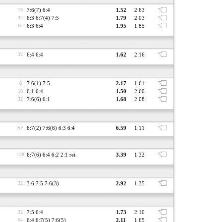
16
7:6(7) 6:4
1.52
2.63
32
6:3 6:7(4) 7:5
1.79
2.03
64
6:3 6:4
1.95
1.85
32
6:4 6:4
1.62
2.16
8
7:6(1) 7:5
2.17
1.61
16
6:1 6:4
1.50
2.60
32
7:6(6) 6:1
1.68
2.08
SF
6:7(2) 7:6(6) 6:3 6:4
6.59
1.11
128
6:7(6) 6:4 6:2 2:1 ret.
3.39
1.32
32
3:6 7:5 7:6(3)
2.92
1.35
32
7:5 6:4
1.73
2.10
64
6:4 6:7(5) 7:6(5)
2.11
1.65