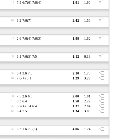
16
7:5 6:7(6) 7:6(4)
1.81
1.90
64
6:2 7:6(7)
2.42
1.50
16
2:6 7:6(4) 7:6(3)
1.88
1.82
8
6:1 7:6(5) 7:5
1.12
6.19
32
6:4 3:6 7:5
2.10
1.78
64
7:6(4) 6:1
1.29
3.29
8
7:5 2:6 6:3
2.00
1.81
16
6:3 6:4
1.58
2.22
32
6:7(4) 6:4 6:4
1.37
2.84
64
6:4 7:5
1.34
3.00
32
6:3 1:6 7:6(5)
4.06
1.24