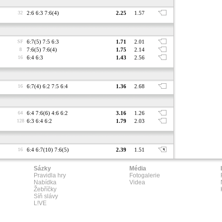
32
2:6 6:3 7:6(4)
2.25
1.57
SF
6:7(5) 7:5 6:3
1.71
2.01
8
7:6(5) 7:6(4)
1.75
2.14
16
6:4 6:3
1.43
2.56
16
6:7(4) 6:2 7:5 6:4
1.36
2.68
64
6:4 7:6(6) 4:6 6:2
3.16
1.26
128
6:3 6:4 6:2
1.79
2.03
16
6:4 6:7(10) 7:6(5)
2.39
1.51
Sázky
Média
Pravidla hry
Fotogalerie
Nabídka
Videa
Žebříčky
Síň slávy
L!VE