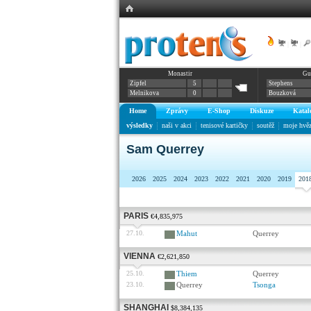
|
|
Monastir
Gu
Zipfel
5
Stephens
Melnikova
0
Bouzková
Home
Zprávy
E-Shop
Diskuze
Katal
výsledky
naši v akci
tenisové kartičky
soutěž
moje hvě
Sam Querrey
2026
2025
2024
2023
2022
2021
2020
2019
201
PARIS
€4,835,975
27.10.
Mahut
Querrey
VIENNA
€2,621,850
25.10.
Thiem
Querrey
23.10.
Querrey
Tsonga
SHANGHAI
$8,384,135