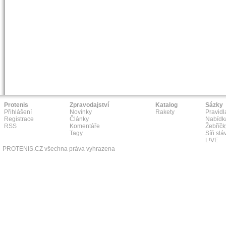
Protenis
Zpravodajství
Katalog
Sázky
Přihlášení
Novinky
Rakety
Pravidl
Registrace
Články
Nabídk
RSS
Komentáře
Žebříčk
Tagy
Síň slá
L!VE
PROTENIS.CZ všechna práva vyhrazena