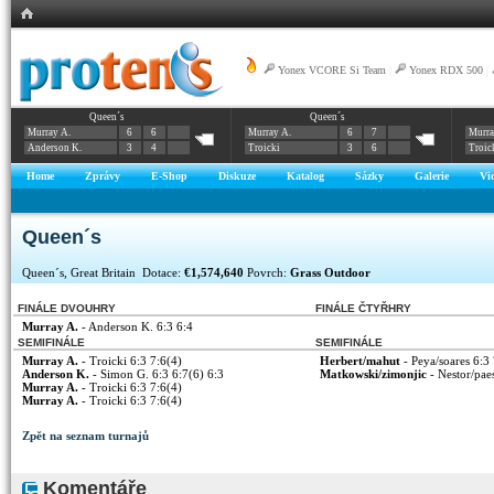
Yonex VCORE Si Team
|
Yonex RDX 500
|
Queen´s
Queen´s
Murray A.
6
6
Murray A.
6
7
Murra
Anderson K.
3
4
Troicki
3
6
Troic
Home
Zprávy
E-Shop
Diskuze
Katalog
Sázky
Galerie
Vi
Queen´s
Queen´s, Great Britain Dotace:
€1,574,640
Povrch:
Grass Outdoor
FINÁLE DVOUHRY
FINÁLE ČTYŘHRY
Murray A.
- Anderson K. 6:3 6:4
SEMIFINÁLE
SEMIFINÁLE
Murray A.
- Troicki 6:3 7:6(4)
Herbert/mahut
- Peya/soares 6:3 
Anderson K.
- Simon G. 6:3 6:7(6) 6:3
Matkowski/zimonjic
- Nestor/pae
Murray A.
- Troicki 6:3 7:6(4)
Murray A.
- Troicki 6:3 7:6(4)
Zpět na seznam turnajů
Komentáře