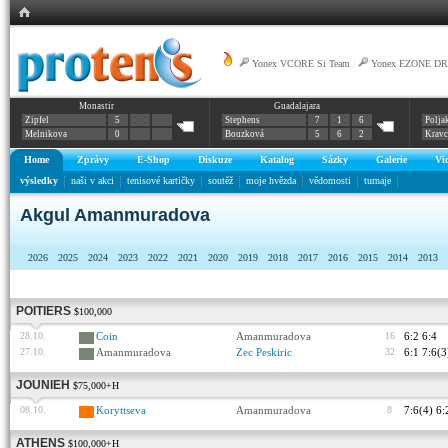
Yonex VCORE Si Team
|
Yonex EZONE DR
Monastir
Guadalajara
Zipfel
5
Stephens
7
1
6
Polja
Melnikova
0
Bouzková
5
6
2
Krav
Home
Zprávy
E-Shop
Diskuze
Katalog
Sázky
Galerie
Vi
výsledky
naši v akci
tenisové kartičky
soutěž
moje hvězda
vědomosti
turnaje
Akgul Amanmuradova
2026
2025
2024
2023
2022
2021
2020
2019
2018
2017
2016
2015
2014
2013
POITIERS
$100,000
28.10.
Coin
Amanmuradova
16
6:2 6:4
27.10.
Amanmuradova
Zec Peskiric
32
6:1 7:6(3
JOUNIEH
$75,000+H
08.10.
Koryttseva
Amanmuradova
8
7:6(4) 6:
ATHENS
$100,000+H