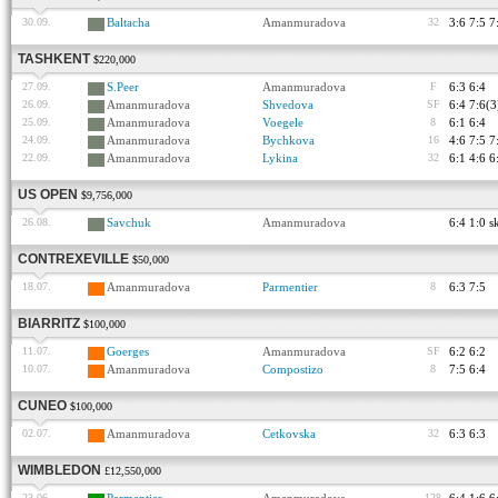
30.09.
Baltacha
Amanmuradova
32
3:6 7:5 7
TASHKENT
$220,000
27.09.
S.Peer
Amanmuradova
F
6:3 6:4
26.09.
Amanmuradova
Shvedova
SF
6:4 7:6(3
25.09.
Amanmuradova
Voegele
8
6:1 6:4
24.09.
Amanmuradova
Bychkova
16
4:6 7:5 7
22.09.
Amanmuradova
Lykina
32
6:1 4:6 6
US OPEN
$9,756,000
26.08.
Savchuk
Amanmuradova
6:4 1:0 sk
CONTREXEVILLE
$50,000
18.07.
Amanmuradova
Parmentier
8
6:3 7:5
BIARRITZ
$100,000
11.07.
Goerges
Amanmuradova
SF
6:2 6:2
10.07.
Amanmuradova
Compostizo
8
7:5 6:4
CUNEO
$100,000
02.07.
Amanmuradova
Cetkovska
32
6:3 6:3
WIMBLEDON
£12,550,000
23.06.
128