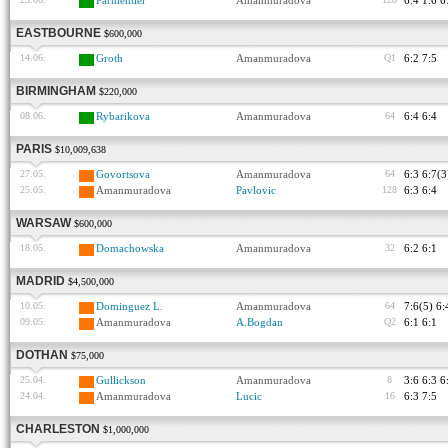
Parmentier
Amanmuradova
6:4 1:6 6
EASTBOURNE
$600,000
14.06.
Groth
Amanmuradova
Q1
6:2 7:5
BIRMINGHAM
$220,000
08.06.
Rybarikova
Amanmuradova
64
6:4 6:4
PARIS
$10,009,638
27.05.
Govortsova
Amanmuradova
64
6:3 6:7(3
25.05.
Amanmuradova
Pavlovic
128
6:3 6:4
WARSAW
$600,000
18.05.
Domachowska
Amanmuradova
32
6:2 6:1
MADRID
$4,500,000
10.05.
Dominguez L.
Amanmuradova
64
7:6(5) 6:
09.05.
Amanmuradova
A.Bogdan
Q2
6:1 6:1
DOTHAN
$75,000
25.04.
Gullickson
Amanmuradova
8
3:6 6:3 6
24.04.
Amanmuradova
Lucic
16
6:3 7:5
CHARLESTON
$1,000,000