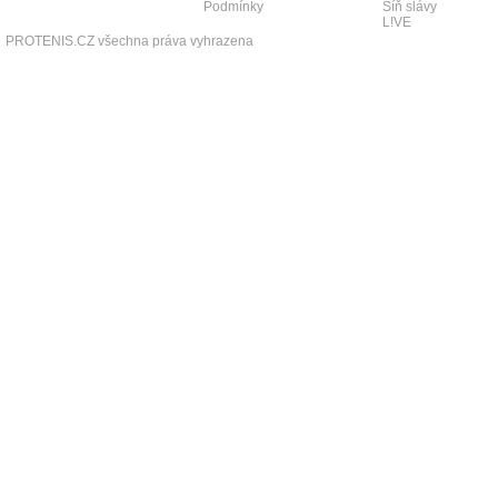
Podmínky
Síň slávy
L!VE
PROTENIS.CZ všechna práva vyhrazena