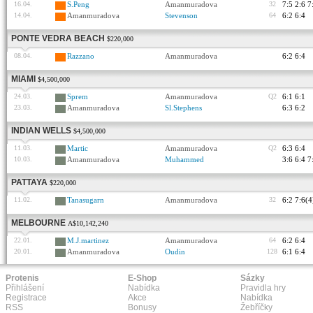
16.04.
S.Peng
Amanmuradova
32
7:5 2:6 7
14.04.
Amanmuradova
Stevenson
64
6:2 6:4
PONTE VEDRA BEACH
$220,000
08.04.
Razzano
Amanmuradova
6:2 6:4
MIAMI
$4,500,000
24.03.
Sprem
Amanmuradova
Q2
6:1 6:1
23.03.
Amanmuradova
Sl.Stephens
6:3 6:2
INDIAN WELLS
$4,500,000
11.03.
Martic
Amanmuradova
Q2
6:3 6:4
10.03.
Amanmuradova
Muhammed
3:6 6:4 7
PATTAYA
$220,000
11.02.
Tanasugarn
Amanmuradova
32
6:2 7:6(4
MELBOURNE
A$10,142,240
22.01.
M.J.martinez
Amanmuradova
64
6:2 6:4
20.01.
Amanmuradova
Oudin
128
6:1 6:4
Protenis
E-Shop
Sázky
Přihlášení
Nabídka
Pravidla hry
Registrace
Akce
Nabídka
RSS
Bonusy
Žebříčky