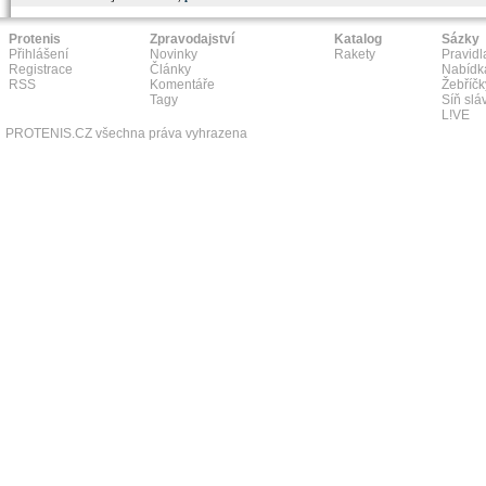
Protenis
Zpravodajství
Katalog
Sázky
Přihlášení
Novinky
Rakety
Pravidl
Registrace
Články
Nabídk
RSS
Komentáře
Žebříčk
Tagy
Síň slá
L!VE
PROTENIS.CZ všechna práva vyhrazena