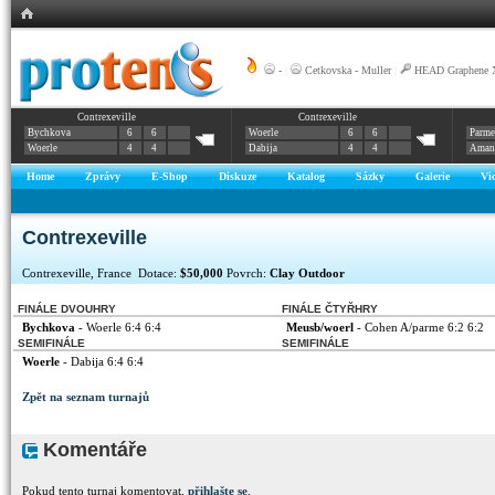
-
|
Cetkovska - Muller
|
HEAD Graphene X
Contrexeville
Contrexeville
Bychkova
6
6
Woerle
6
6
Parme
Woerle
4
4
Dabija
4
4
Aman
Home
Zprávy
E-Shop
Diskuze
Katalog
Sázky
Galerie
Vi
Contrexeville
Contrexeville, France Dotace:
$50,000
Povrch:
Clay Outdoor
FINÁLE DVOUHRY
FINÁLE ČTYŘHRY
Bychkova
- Woerle 6:4 6:4
Meusb/woerl
- Cohen A/parme 6:2 6:2
SEMIFINÁLE
SEMIFINÁLE
Woerle
- Dabija 6:4 6:4
Zpět na seznam turnajů
Komentáře
Pokud tento turnaj komentovat,
přihlašte se
.