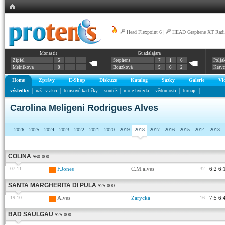
Head Flexpoint 6
|
HEAD Graphene XT Radic
Monastir
Guadalajara
Zipfel
5
Stephens
7
1
6
Polja
Melnikova
0
Bouzková
5
6
2
Krav
Home
Zprávy
E-Shop
Diskuze
Katalog
Sázky
Galerie
Vi
výsledky
naši v akci
tenisové kartičky
soutěž
moje hvězda
vědomosti
turnaje
Carolina Meligeni Rodrigues Alves
2026
2025
2024
2023
2022
2021
2020
2019
2018
2017
2016
2015
2014
2013
COLINA
$60,000
07.11.
F.Jones
C.M.alves
32
6:2 6:
SANTA MARGHERITA DI PULA
$25,000
19.10.
Alves
Zarycká
16
7:5 6:
BAD SAULGAU
$25,000