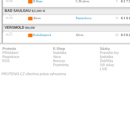
03.08.
B.Haas
C.M.alves
8
6:1 7:
BAD SAULGAU
$25,000+H
01.08.
Alves
Pantuckova
32
6:1 6:
VERSMOLD
$60,000
09.07.
Kolodziejová
Alves
Q1
6:3 6:
Protenis
E-Shop
Sázky
Přihlášení
Nabídka
Pravidla hry
Registrace
Akce
Nabídka
RSS
Bonusy
Žebříčky
Podmínky
Síň slávy
L!VE
PROTENIS.CZ všechna práva vyhrazena