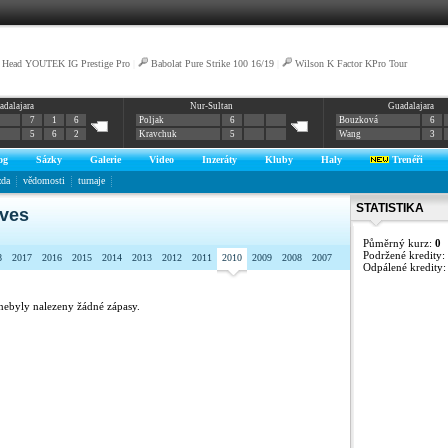
Head YOUTEK IG Prestige Pro
|
Babolat Pure Strike 100 16/19
|
Wilson K Factor KPro Tour
adalajara
Nur-Sultan
Guadalajara
7
1
6
Poljak
6
Bouzková
6
5
6
2
Kravchuk
5
Wang
3
og
Sázky
Galerie
Video
Inzeráty
Kluby
Haly
Trenéři
zda
vědomosti
turnaje
STATISTIKA
lves
Půměrný kurz:
0
Podržené kredity:
8
2017
2016
2015
2014
2013
2012
2011
2010
2009
2008
2007
Odpálené kredity
nebyly nalezeny žádné zápasy.