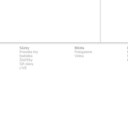
Sázky
Média
Pravidla hry
Fotogalerie
Nabídka
Videa
Žebříčky
Síň slávy
L!VE