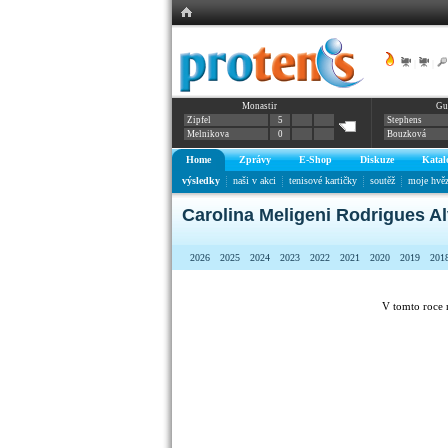
|
|
Monastir
Gu
Zipfel
5
Stephens
Melnikova
0
Bouzková
Home
Zprávy
E-Shop
Diskuze
Katal
výsledky
naši v akci
tenisové kartičky
soutěž
moje hvě
Carolina Meligeni Rodrigues A
2026
2025
2024
2023
2022
2021
2020
2019
201
V tomto roce 