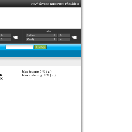
Nový uživatel?
Registrace
|
Přihlásit se
Dubai
6
Rublev
6
6
3
Veselý
3
4
Jako favorit: 0 % ( z )
K
Jako underdog: 0 % ( z )
:
K