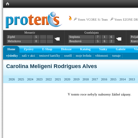
Yonex VCORE Si Team
|
Yonex EZONE DR
Monastir
Guadalajara
Zipfel
5
Stephens
7
1
6
Polja
Melnikova
0
Bouzková
5
6
2
Krav
Home
Zprávy
E-Shop
Diskuze
Katalog
Sázky
Galerie
Vi
výsledky
naši v akci
tenisové kartičky
soutěž
moje hvězda
vědomosti
turnaje
Carolina Meligeni Rodrigues Alves
2026
2025
2024
2023
2022
2021
2020
2019
2018
2017
2016
2015
2014
2013
V tomto roce nebyly nalezeny žádné zápasy.