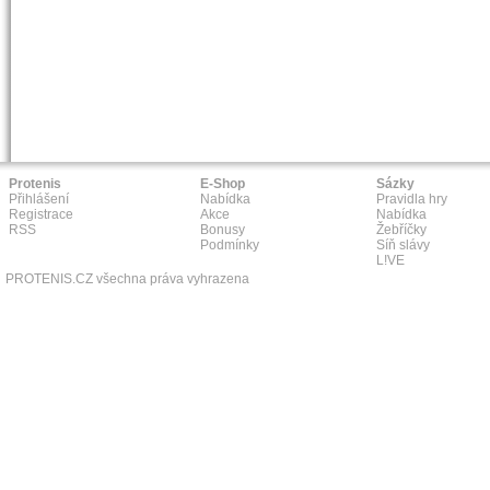
Protenis
E-Shop
Sázky
Přihlášení
Nabídka
Pravidla hry
Registrace
Akce
Nabídka
RSS
Bonusy
Žebříčky
Podmínky
Síň slávy
L!VE
PROTENIS.CZ všechna práva vyhrazena