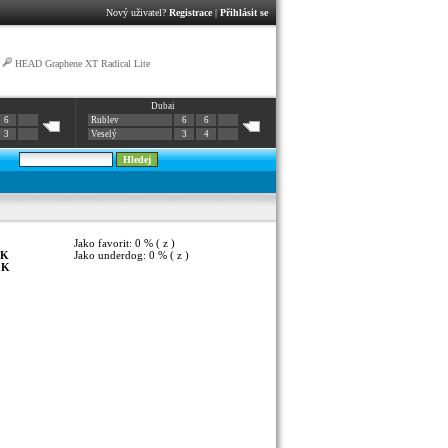
Nový uživatel?
Registrace
|
Přihlásit se
|
HEAD Graphene XT Radical Lite
Dubai
6
Rublev
6
6
3
Veselý
3
4
Jako favorit: 0 % ( z )
K
Jako underdog: 0 % ( z )
:
K