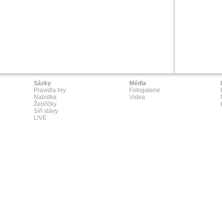
Sázky
Média
Pravidla hry
Fotogalerie
Nabídka
Videa
Žebříčky
Síň slávy
L!VE