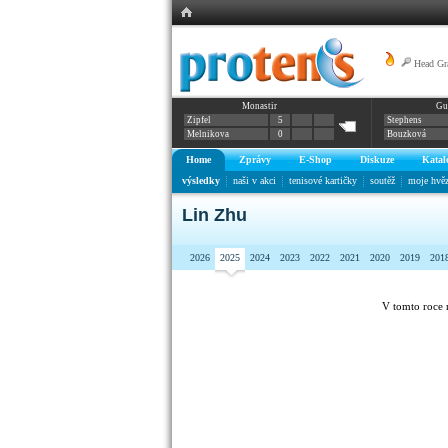
Head Gr
Monastir
Gu
Zipfel
5
Stephens
Melnikova
0
Bouzková
Home
Zprávy
E-Shop
Diskuze
Katal
výsledky
naši v akci
tenisové kartičky
soutěž
moje hvě
Lin Zhu
2026
2025
2024
2023
2022
2021
2020
2019
201
V tomto roce 