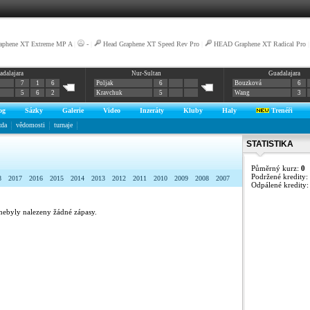
aphene XT Extreme MP A
|
-
|
Head Graphene XT Speed Rev Pro
|
HEAD Graphene XT Radical Pro
adalajara
Nur-Sultan
Guadalajara
7
1
6
Poljak
6
Bouzková
6
5
6
2
Kravchuk
5
Wang
3
og
Sázky
Galerie
Video
Inzeráty
Kluby
Haly
Trenéři
zda
vědomosti
turnaje
STATISTIKA
Půměrný kurz:
0
Podržené kredity:
8
2017
2016
2015
2014
2013
2012
2011
2010
2009
2008
2007
Odpálené kredity
nebyly nalezeny žádné zápasy.