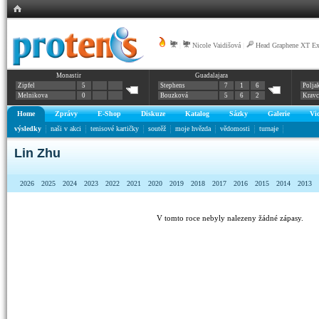
|
Nicole Vaidišová
|
Head Graphene XT E
Monastir
Guadalajara
Zipfel
5
Stephens
7
1
6
Polja
Melnikova
0
Bouzková
5
6
2
Krav
Home
Zprávy
E-Shop
Diskuze
Katalog
Sázky
Galerie
Vi
výsledky
naši v akci
tenisové kartičky
soutěž
moje hvězda
vědomosti
turnaje
Lin Zhu
2026
2025
2024
2023
2022
2021
2020
2019
2018
2017
2016
2015
2014
2013
V tomto roce nebyly nalezeny žádné zápasy.