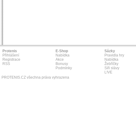
Protenis
E-Shop
Sázky
Přihlášení
Nabídka
Pravidla hry
Registrace
Akce
Nabídka
RSS
Bonusy
Žebříčky
Podmínky
Síň slávy
L!VE
PROTENIS.CZ všechna práva vyhrazena