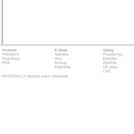
Protenis
E-Shop
Sázky
Přihlášení
Nabídka
Pravidla hry
Registrace
Akce
Nabídka
RSS
Bonusy
Žebříčky
Podmínky
Síň slávy
L!VE
PROTENIS.CZ všechna práva vyhrazena