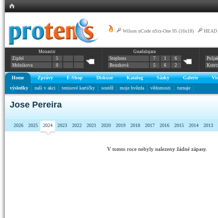
Wilson nCode nSix-One 95 (16x18)
|
HEAD G
Monastir
Guadalajara
Pro
Zipfel
5
Stephens
7
1
6
Polja
Melnikova
0
Bouzková
5
6
2
Krav
Home
Zprávy
E-Shop
Diskuze
Katalog
Sázky
Galerie
Vi
výsledky
naši v akci
tenisové kartičky
soutěž
moje hvězda
vědomosti
turnaje
Jose Pereira
2026
2025
2024
2023
2022
2021
2020
2019
2018
2017
2016
2015
2014
2013
V tomto roce nebyly nalezeny žádné zápasy.