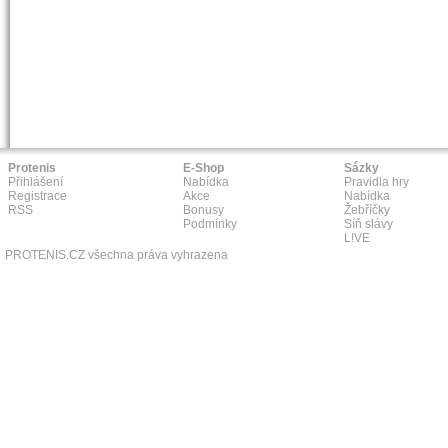
Protenis
E-Shop
Sázky
Přihlášení
Nabídka
Pravidla hry
Registrace
Akce
Nabídka
RSS
Bonusy
Žebříčky
Podmínky
Síň slávy
L!VE
PROTENIS.CZ všechna práva vyhrazena