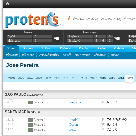
Wilson nCode nSix-One 95 (16x18)
|
HEAD G
Monastir
Guadalajara
Zipfel
5
Stephens
7
1
6
Polja
Melnikova
0
Bouzková
5
6
2
Krav
Home
Zprávy
E-Shop
Diskuze
Katalog
Sázky
Galerie
Vi
výsledky
naši v akci
tenisové kartičky
soutěž
moje hvězda
vědomosti
turnaje
Jose Pereira
2026
2025
2024
2023
2022
2021
2020
2019
2018
2017
2016
2015
2014
2013
SAO PAULO
$125,000 +H
30.12.
Pereira J.
Vagnozzi
32
6:3 6:2
SANTA MARIA
$15,000
15.12.
Pereira J.
Lindell
F
7:5 6:7(5) 6:2
15.12.
Pereira J.
Duran
SF
6:4 6:4
14.12.
Pereira J.
Leite
8
7:5 6:0