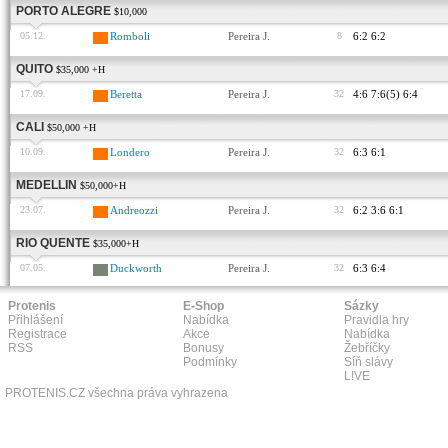
PORTO ALEGRE
$10,000
05.12.
Romboli
Pereira J.
8
6:2 6:2
QUITO
$35,000 +H
17.09.
Beretta
Pereira J.
32
4:6 7:6(5) 6:4
CALI
$50,000 +H
10.09.
Londero
Pereira J.
32
6:3 6:1
MEDELLIN
$50,000+H
23.07.
Andreozzi
Pereira J.
32
6:2 3:6 6:1
RIO QUENTE
$35,000+H
07.05.
Duckworth
Pereira J.
32
6:3 6:4
Protenis
E-Shop
Sázky
Přihlášení
Nabídka
Pravidla hry
Registrace
Akce
Nabídka
RSS
Bonusy
Žebříčky
Podmínky
Síň slávy
L!VE
PROTENIS.CZ všechna práva vyhrazena