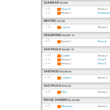
ALKMAAR
$10,000
19.06.
Sousa P.
Pereira J.
19.06.
Pereira J.
Griekspoor
MESTRE
€42,500
17.05.
Lajovic
Pereira J.
HEILBRONN
€64,000 +H
08.05.
Pereira J.
Pavic A.
SAO PAULO
$50,000 +H
23.04.
Lindell
Pereira J.
21.04.
Pereira J.
Coria F.
19.04.
Pereira J.
Alves F.
SANTIAGO
$50,000+H
07.03.
Londero
Pereira J.
SAO PAULO
$436,220
20.02.
Elias
Pereira J.
RIO DE JANEIRO
$1,333,085
13.02.
Montanes
Pereira J.