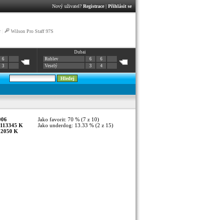
Nový uživatel?
Registrace
|
Přihlásit se
r
|
Wilson Pro Staff 97S
Dubai
6
Rublev
6
6
3
Veselý
3
4
006
Jako favorit: 70 % (7 z 10)
113345 K
Jako underdog: 13.33 % (2 z 15)
:
2050 K