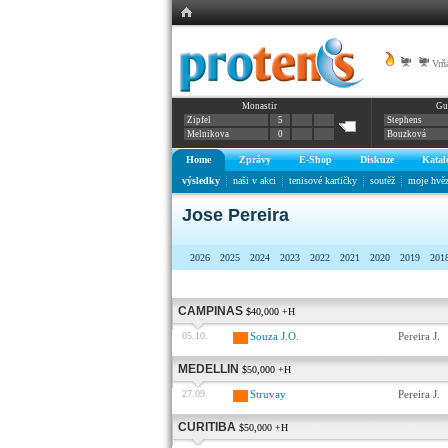
|
Vrňá
Monastir
Gu
Zipfel
5
Stephens
Melnikova
0
Bouzková
Home
Zprávy
E-Shop
Diskuze
Katal
výsledky
naši v akci
tenisové kartičky
soutěž
moje hvě
Jose Pereira
2026
2025
2024
2023
2022
2021
2020
2019
201
CAMPINAS
$40,000 +H
05.10.
Souza J.O.
Pereira J.
MEDELLIN
$50,000 +H
27.09.
Struvay
Pereira J.
CURITIBA
$50,000 +H