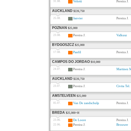
31.08.
Velotti
Pereira J.
AUCKLAND
$226,750
25.08.
Janvier
Pereira J.
POZNAN
$25,000
23.08.
Pereira J.
Valkusz
BYDGOSZCZ
$25,000
17.08.
Panfil
Pereira J.
CAMPOS DO JORDAO
$10,000
24.07.
Pereira J.
Martinez 
AUCKLAND
$226,750
23.07.
Pereira J.
Civita Tel.
AMSTELVEEN
$25,000
05.07.
Van De zandschulp
Pereira J.
BREDA
$25,000+H
23.06.
De Loore
Pereira J.
22.06.
Pereira J.
Brouwer