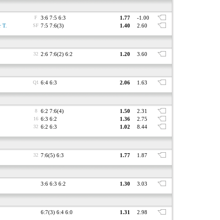
F
3:6 7:5 6:3
1.77
-1.00
 T.
SF
7:5 7:6(3)
1.40
2.60
32
2:6 7:6(2) 6:2
1.20
3.60
Q1
6:4 6:3
2.06
1.63
8
6:2 7:6(4)
1.50
2.31
16
6:3 6:2
1.36
2.75
32
6:2 6:3
1.02
8.44
32
7:6(5) 6:3
1.77
1.87
3:6 6:3 6:2
1.30
3.03
6:7(3) 6:4 6:0
1.31
2.98