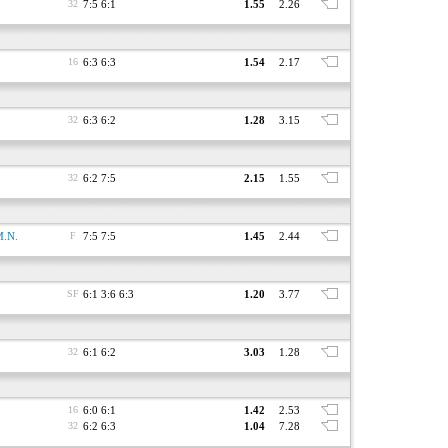
32
7:5 6:1
1.55
2.26
16
6:3 6:3
1.54
2.17
32
6:3 6:2
1.28
3.15
32
6:2 7:5
2.15
1.55
M.N.
F
7:5 7:5
1.45
2.44
SF
6:1 3:6 6:3
1.20
3.77
32
6:1 6:2
3.03
1.28
16
6:0 6:1
1.42
2.53
32
6:2 6:3
1.04
7.28