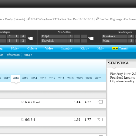
k - Veselý (tiebreak)
|
HEAD Graphene XT Radical Rev Pro 16/16-16/19
|
Luxilon Bigbanger Alu Powe
adalajara
Nur-Sultan
Guadalajara
7
1
6
Poljak
6
Bouzková
6
5
6
2
Kravchuk
5
Wang
3
og
Sázky
Galerie
Video
Inzeráty
Kluby
Haly
Trenéři
zda
vědomosti
turnaje
STATISTIKA
Půměrný kurz:
2.
Podržené kredity:
8
2017
2016
2015
2014
2013
2012
2011
2010
2009
2008
2007
Odpálené kredity
32
6:4 2:0 ret.
1.14
4.77
32
6:3 6:4
1.92
1.77