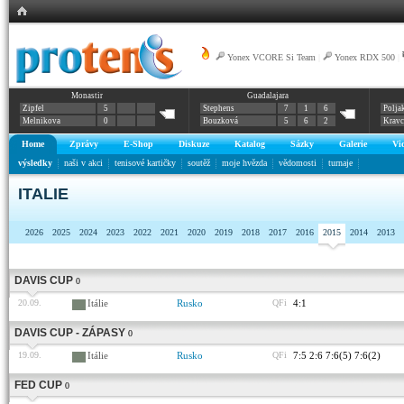
Yonex VCORE Si Team
|
Yonex RDX 500
|
Monastir
Guadalajara
Zipfel
5
Stephens
7
1
6
Polja
Melnikova
0
Bouzková
5
6
2
Krav
Home
Zprávy
E-Shop
Diskuze
Katalog
Sázky
Galerie
Vi
výsledky
naši v akci
tenisové kartičky
soutěž
moje hvězda
vědomosti
turnaje
ITALIE
2026
2025
2024
2023
2022
2021
2020
2019
2018
2017
2016
2015
2014
2013
DAVIS CUP
0
20.09.
Itálie
Rusko
QFi
4:1
DAVIS CUP - ZÁPASY
0
19.09.
Itálie
Rusko
QFi
7:5 2:6 7:6(5) 7:6(2)
FED CUP
0