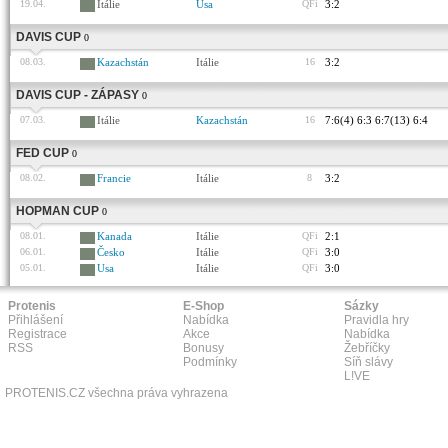
19.04.
Itálie
Usa
QFi
3:2
DAVIS CUP
0
08.03.
Kazachstán
Itálie
16
3:2
DAVIS CUP - ZÁPASY
0
07.03.
Itálie
Kazachstán
16
7:6(4) 6:3 6:7(13) 6:4
FED CUP
0
08.02.
Francie
Itálie
8
3:2
HOPMAN CUP
0
08.01.
Kanada
Itálie
QFi
2:1
06.01.
Česko
Itálie
QFi
3:0
05.01.
Usa
Itálie
QFi
3:0
Protenis
E-Shop
Sázky
Přihlášení
Nabídka
Pravidla hry
Registrace
Akce
Nabídka
RSS
Bonusy
Žebříčky
Podmínky
Síň slávy
L!VE
PROTENIS.CZ všechna práva vyhrazena