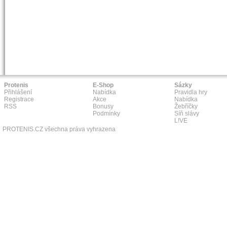
Protenis
E-Shop
Sázky
Přihlášení
Nabídka
Pravidla hry
Registrace
Akce
Nabídka
RSS
Bonusy
Žebříčky
Podmínky
Síň slávy
L!VE
PROTENIS.CZ všechna práva vyhrazena