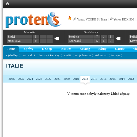
Yonex VCORE Si Team
|
Yonex RDX 500
|
Monastir
Guadalajara
Zipfel
5
Stephens
7
1
6
Polja
Melnikova
0
Bouzková
5
6
2
Krav
Home
Zprávy
E-Shop
Diskuze
Katalog
Sázky
Galerie
Vi
výsledky
naši v akci
tenisové kartičky
soutěž
moje hvězda
vědomosti
turnaje
ITALIE
2026
2025
2024
2023
2022
2021
2020
2019
2018
2017
2016
2015
2014
2013
V tomto roce nebyly nalezeny žádné zápasy.