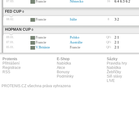
07.03.
Francie
Německo
16
6:4 6:3 6:2
FED CUP
0
08.02.
Francie
Itálie
8
3:2
HOPMAN CUP
0
09.01.
Francie
Polsko
QFi
2:1
07.01.
Francie
Austrálie
QFi
2:1
05.01.
V.Británie
Francie
QFi
2:1
Protenis
E-Shop
Sázky
Přihlášení
Nabídka
Pravidla hry
Registrace
Akce
Nabídka
RSS
Bonusy
Žebříčky
Podmínky
Síň slávy
L!VE
PROTENIS.CZ všechna práva vyhrazena