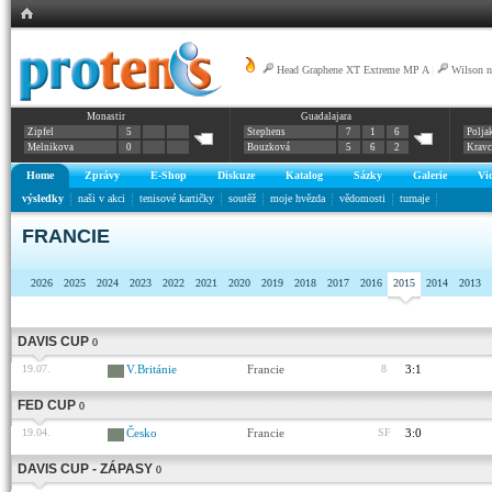
Head Graphene XT Extreme MP A
|
Wilson 
Monastir
Guadalajara
Zipfel
5
Stephens
7
1
6
Polja
Melnikova
0
Bouzková
5
6
2
Krav
Home
Zprávy
E-Shop
Diskuze
Katalog
Sázky
Galerie
Vi
výsledky
naši v akci
tenisové kartičky
soutěž
moje hvězda
vědomosti
turnaje
FRANCIE
2026
2025
2024
2023
2022
2021
2020
2019
2018
2017
2016
2015
2014
2013
DAVIS CUP
0
19.07.
V.Británie
Francie
8
3:1
FED CUP
0
19.04.
Česko
Francie
SF
3:0
DAVIS CUP - ZÁPASY
0