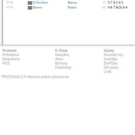
19.09.
D.Novikov
Barton
32
5:7 6:1 6:3
18.09.
Barton
Patino
Q2
4:6 7:6(3) 6:4
Protenis
E-Shop
Sázky
Přihlášení
Nabídka
Pravidla hry
Registrace
Akce
Nabídka
RSS
Bonusy
Žebříčky
Podmínky
Síň slávy
L!VE
PROTENIS.CZ všechna práva vyhrazena