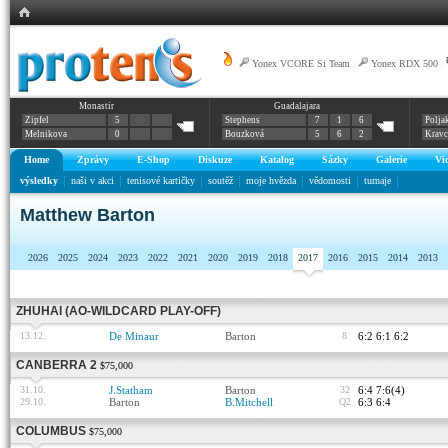
Yonex VCORE Si Team
|
Yonex RDX 500
|
Monastir
Guadalajara
Zipfel
5
Stephens
7
1
6
Polja
Melnikova
0
Bouzková
5
6
2
Krav
Home
Zprávy
E-Shop
Diskuze
Katalog
Sázky
Galerie
Vi
výsledky
naši v akci
tenisové kartičky
soutěž
moje hvězda
vědomosti
turnaje
Matthew Barton
2026
2025
2024
2023
2022
2021
2020
2019
2018
2017
2016
2015
2014
2013
ZHUHAI (AO-WILDCARD PLAY-OFF)
13.12.
De Minaur
Barton
8
6:2 6:1 6:2
CANBERRA 2
$75,000
31.10.
J.Statham
Barton
32
6:4 7:6(4)
29.10.
Barton
B.Mitchell
Q2
6:3 6:4
COLUMBUS
$75,000