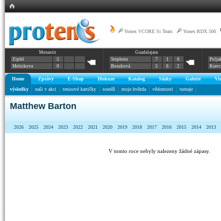
Yonex VCORE Si Team
|
Yonex RDX 500
|
Monastir
Guadalajara
Zipfel
5
Stephens
7
1
6
Polja
Melnikova
0
Bouzková
5
6
2
Krav
Home
Zprávy
E-Shop
Diskuze
Katalog
Sázky
Galerie
Vi
výsledky
naši v akci
tenisové kartičky
soutěž
moje hvězda
vědomosti
turnaje
Matthew Barton
2026
2025
2024
2023
2022
2021
2020
2019
2018
2017
2016
2015
2014
2013
V tomto roce nebyly nalezeny žádné zápasy.