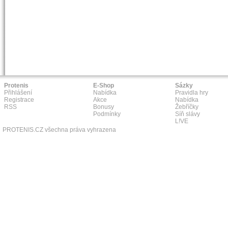
Protenis
E-Shop
Sázky
Přihlášení
Nabídka
Pravidla hry
Registrace
Akce
Nabídka
RSS
Bonusy
Žebříčky
Podmínky
Síň slávy
L!VE
PROTENIS.CZ všechna práva vyhrazena