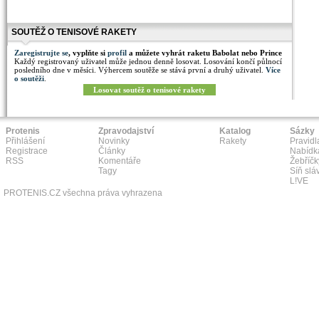
SOUTĚŽ O TENISOVÉ RAKETY
Zaregistrujte se
, vyplňte si
profil
a můžete vyhrát raketu Babolat nebo Prince
Každý registrovaný uživatel může jednou denně losovat. Losování končí půlnocí
posledního dne v měsíci. Výhercem soutěže se stává první a druhý uživatel.
Více
o soutěži
.
Losovat soutěž o tenisové rakety
Protenis
Zpravodajství
Katalog
Sázky
Přihlášení
Novinky
Rakety
Pravidl
Registrace
Články
Nabídk
RSS
Komentáře
Žebříčk
Tagy
Síň slá
L!VE
PROTENIS.CZ všechna práva vyhrazena