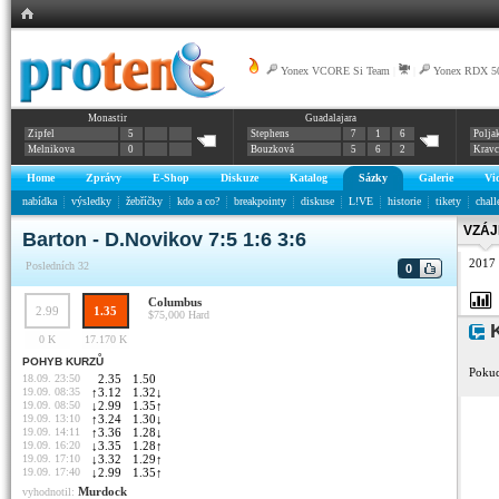
Yonex VCORE Si Team
|
|
Yonex RDX 5
Monastir
Guadalajara
Zipfel
5
Stephens
7
1
6
Polja
Melnikova
0
Bouzková
5
6
2
Krav
Home
Zprávy
E-Shop
Diskuze
Katalog
Sázky
Galerie
Vi
nabídka
výsledky
žebříčky
kdo a co?
breakpointy
diskuse
L!VE
historie
tikety
chall
VZÁJ
Barton - D.Novikov 7:5 1:6 3:6
2017
Posledních 32
0
Columbus
2.99
1.35
$75,000
Hard
K
0 K
17.170 K
POHYB KURZŮ
Pokud
18.09. 23:50
2.35
1.50
19.09. 08:35
↑
3.12
1.32
↓
19.09. 08:50
↓
2.99
1.35
↑
19.09. 13:10
↑
3.24
1.30
↓
19.09. 14:11
↑
3.36
1.28
↓
19.09. 16:20
↓
3.35
1.28
↑
19.09. 17:10
↓
3.32
1.29
↑
19.09. 17:40
↓
2.99
1.35
↑
Murdock
vyhodnotil: