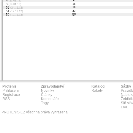
4
F
(21.01.13)
3
16
(14.01.13)
52
16
(24.12.12)
51
32
(17.12.12)
50
QF
(10.12.12)
Protenis
Zpravodajství
Katalog
Sázky
Přihlášení
Novinky
Rakety
Pravidl
Registrace
Články
Nabídk
RSS
Komentáře
Žebříčk
Tagy
Síň slá
L!VE
PROTENIS.CZ všechna práva vyhrazena