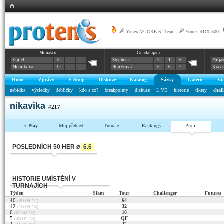
Yonex VCORE Si Team
|
Yonex RDX 500
|
Monastir
Guadalajara
Zipfel
5
Stephens
7
1
6
Polja
Melnikova
0
Bouzková
5
6
2
Krav
Home
Zprávy
E-Shop
Diskuze
Katalog
Sázky
Galerie
Vi
nabídka
výsledky
žebříčky
kdo a co?
breakpointy
diskuse
L!VE
historie
tikety
chal
nikavika
#
217
» Play
Můj přehled
Turnaje
Rankings
Profil
POSLEDNÍCH 50 HER ø
6.6
HISTORIE UMÍSTĚNÍ V
TURNAJÍCH
Týden
Slam
Tour
Challenger
Futures
40
64
(29.09.14)
12
32
(18.03.13)
6
16
(04.02.13)
5
QF
(28.01.13)