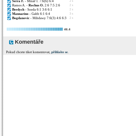
Serra F.
- Minář I. 7:6(6) 6:4
2 s
Ramos A. -
Rochus O.
2:6 7:5 2:6
2 s
Berdych
- Soeda 6:1 3:6 6:1
2 s
Mannarino
- Gabb 6:1 6:4
3 s
Bogdanovic
- Mihdawy 7:6(3) 4:6 6:3
2 s
46.4
Komentáře
Pokud chcete tiket komentovat,
přihlašte se
.