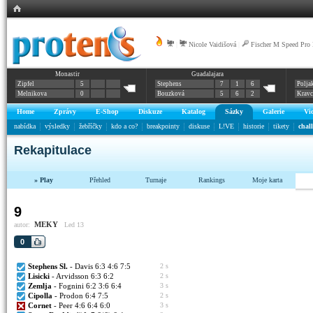
|
Nicole Vaidišová
|
Fischer M Speed Pr
Monastir
Guadalajara
Zipfel
5
Stephens
7
1
6
Polja
Melnikova
0
Bouzková
5
6
2
Krav
Home
Zprávy
E-Shop
Diskuze
Katalog
Sázky
Galerie
Vi
nabídka
výsledky
žebříčky
kdo a co?
breakpointy
diskuse
L!VE
historie
tikety
chal
Rekapitulace
» Play
Přehled
Turnaje
Rankings
Moje karta
9
MEKY
autor:
Led 13
0
Stephens Sl.
- Davis 6:3 4:6 7:5
2 s
Lisicki
- Arvidsson 6:3 6:2
2 s
Zemlja
- Fognini 6:2 3:6 6:4
3 s
Cipolla
- Prodon 6:4 7:5
2 s
Cornet
- Peer 4:6 6:4 6:0
3 s