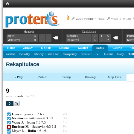
Yonex VCORE Si Team
|
Yonex RDX 500
|
Monastir
Guadalajara
Zipfel
5
Stephens
7
1
6
Polja
Melnikova
0
Bouzková
5
6
2
Krav
Home
Zprávy
E-Shop
Diskuze
Katalog
Sázky
Galerie
Vi
nabídka
výsledky
žebříčky
kdo a co?
breakpointy
diskuse
L!VE
historie
tikety
chal
Rekapitulace
» Play
Přehled
Turnaje
Rankings
Moje karta
9
ozrok
autor:
Led 13
0
Guez
- Eysseric 6:2 6:2
2 s
Niculescu
- Putintseva 6:3 6:2
3 s
Wang J.
- Jeong 7:5 7:5
1 s
Burdette M.
- Savinykh 6:3 6:2
6 s
Mayer L. -
Rufin
4:6 1:6
3 s