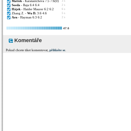
Mattek
- Karatantcheva 7:5 7:6(0)
3 s
Soeda
- Raja 6:4 6:4
2 s
Hájek
- Haider Maurer 6:2 6:2
6 s
Zhang Z. -
Wu D.
3:6 4:6
5 s
Arn
- Hayman 6:3 6:2
2 s
47.6
Komentáře
Pokud chcete tiket komentovat,
přihlašte se
.