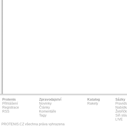
Protenis
Zpravodajství
Katalog
Sázky
Přihlášení
Novinky
Rakety
Pravidl
Registrace
Články
Nabídk
RSS
Komentáře
Žebříčk
Tagy
Síň slá
L!VE
PROTENIS.CZ všechna práva vyhrazena