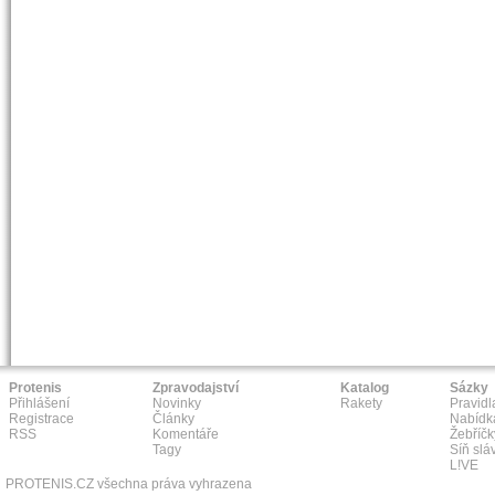
Protenis
Zpravodajství
Katalog
Sázky
Přihlášení
Novinky
Rakety
Pravidl
Registrace
Články
Nabídk
RSS
Komentáře
Žebříčk
Tagy
Síň slá
L!VE
PROTENIS.CZ všechna práva vyhrazena