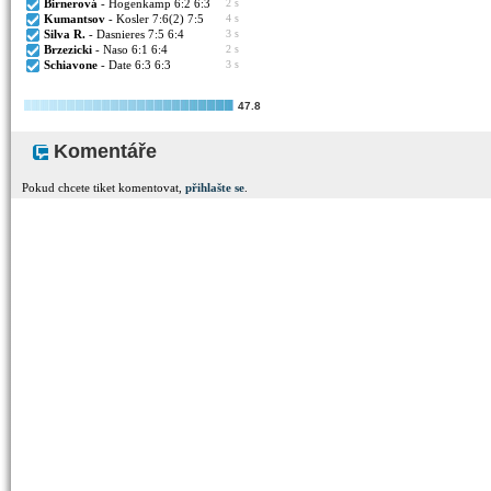
Birnerová
- Hogenkamp 6:2 6:3
2 s
Kumantsov
- Kosler 7:6(2) 7:5
4 s
Silva R.
- Dasnieres 7:5 6:4
3 s
Brzezicki
- Naso 6:1 6:4
2 s
Schiavone
- Date 6:3 6:3
3 s
47.8
Komentáře
Pokud chcete tiket komentovat,
přihlašte se
.