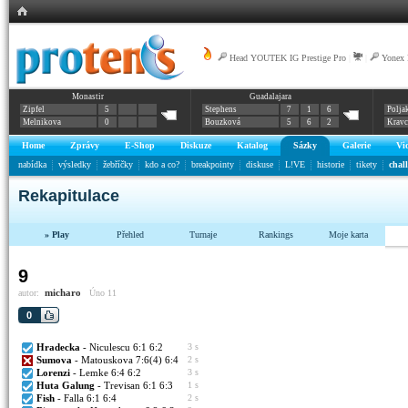
Head YOUTEK IG Prestige Pro
|
|
Yonex
Monastir
Guadalajara
Zipfel
5
Stephens
7
1
6
Polja
Melnikova
0
Bouzková
5
6
2
Krav
Home
Zprávy
E-Shop
Diskuze
Katalog
Sázky
Galerie
Vi
nabídka
výsledky
žebříčky
kdo a co?
breakpointy
diskuse
L!VE
historie
tikety
chal
Rekapitulace
» Play
Přehled
Turnaje
Rankings
Moje karta
9
micharo
autor:
Úno 11
0
Hradecka
- Niculescu 6:1 6:2
3 s
Sumova
- Matouskova 7:6(4) 6:4
2 s
Lorenzi
- Lemke 6:4 6:2
3 s
Huta Galung
- Trevisan 6:1 6:3
1 s
Fish
- Falla 6:1 6:4
2 s