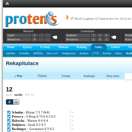
HEAD Graphene XT Radical Rev Pro 16/16-16/
Monastir
Guadalajara
Zipfel
5
Stephens
7
1
6
Polja
Melnikova
0
Bouzková
5
6
2
Krav
Home
Zprávy
E-Shop
Diskuze
Katalog
Sázky
Galerie
Vi
nabídka
výsledky
žebříčky
kdo a co?
breakpointy
diskuse
L!VE
historie
tikety
chal
Rekapitulace
» Play
Přehled
Turnaje
Rankings
Moje karta
12
medis
autor:
Kvě 10
0
Schukin
- Klizan 7:5 7:6(4)
2 s
Petrova
- S.Peng 6:7(5) 6:3 6:2
2 s
Baltacha
- Marino 6:4 6:4
2 s
Dulgheru
- Jurak 6:2 6:1
2 s
Bachinger
- Goransson 6:3 6:2
3 s