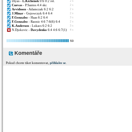
Diyas -
L.Kichenok
0:6 0:2 ret.
2 s
Cuevas
- P.Santos 4:4 skr.
2 s
Arvidsson
- Adamczak 6:2 6:2
2 s
J.Minar
- Gojowczyk 6:4 6:4
2 s
F.Gonzalez
- Haas 6:2 6:4
3 s
F.Gonzalez
- Raonic 4:6 7:6(6) 6:4
2 s
K.Anderson
- Lukacs 6:2 6:2
3 s
N.Djokovic -
Davydenko
6:4 4:6 6:7(1)
4 s
53
Komentáře
Pokud chcete tiket komentovat,
přihlašte se
.