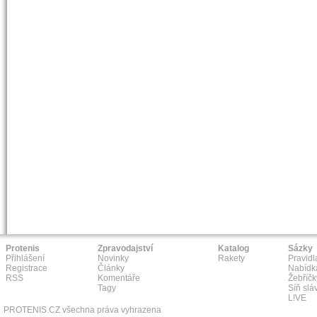
Protenis
Zpravodajství
Katalog
Sázky
Přihlášení
Novinky
Rakety
Pravidl
Registrace
Články
Nabídk
RSS
Komentáře
Žebříčk
Tagy
Síň slá
L!VE
PROTENIS.CZ všechna práva vyhrazena