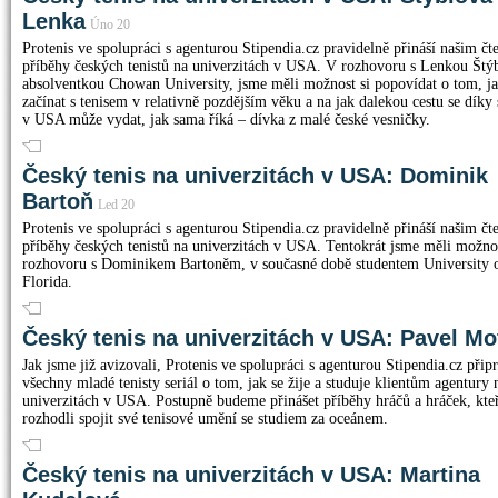
Lenka
Úno 20
Protenis ve spolupráci s agenturou Stipendia.cz pravidelně přináší našim č
příběhy českých tenistů na univerzitách v USA. V rozhovoru s Lenkou Štý
absolventkou Chowan University, jsme měli možnost si popovídat o tom, ja
začínat s tenisem v relativně pozdějším věku a na jak dalekou cestu se díky 
v USA může vydat, jak sama říká – dívka z malé české vesničky.
Český tenis na univerzitách v USA: Dominik
Bartoň
Led 20
Protenis ve spolupráci s agenturou Stipendia.cz pravidelně přináší našim č
příběhy českých tenistů na univerzitách v USA. Tentokrát jsme měli možno
rozhovoru s Dominikem Bartoněm, v současné době studentem University 
Florida.
Český tenis na univerzitách v USA: Pavel Mo
Jak jsme již avizovali, Protenis ve spolupráci s agenturou Stipendia.cz připr
všechny mladé tenisty seriál o tom, jak se žije a studuje klientům agentury 
univerzitách v USA. Postupně budeme přinášet příběhy hráčů a hráček, kteř
rozhodli spojit své tenisové umění se studiem za oceánem.
Český tenis na univerzitách v USA: Martina