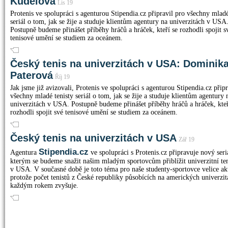
Kudelová
Lis 19
Protenis ve spolupráci s agenturou Stipendia.cz připravil pro všechny mladé
seriál o tom, jak se žije a studuje klientům agentury na univerzitách v USA
Postupně budeme přinášet příběhy hráčů a hráček, kteří se rozhodli spojit s
tenisové umění se studiem za oceánem.
Český tenis na univerzitách v USA: Dominik
Paterová
Říj 19
Jak jsme již avizovali, Protenis ve spolupráci s agenturou Stipendia.cz připr
všechny mladé tenisty seriál o tom, jak se žije a studuje klientům agentury 
univerzitách v USA. Postupně budeme přinášet příběhy hráčů a hráček, kteř
rozhodli spojit své tenisové umění se studiem za oceánem.
Český tenis na univerzitách v USA
Zář 19
Stipendia.cz
Agentura
ve spolupráci s Protenis.cz připravuje nový seri
kterým se budeme snažit našim mladým sportovcům přiblížit univerzitní te
v USA. V současné době je toto téma pro naše studenty-sportovce velice ak
protože počet tenistů z České republiky působících na amerických univerzit
každým rokem zvyšuje.