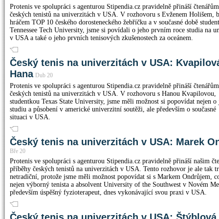
Protenis ve spolupráci s agenturou Stipendia.cz pravidelně přináší čtenářů
českých tenistů na univerzitách v USA. V rozhovoru s Evženem Holišem,
hráčem TOP 10 českého dorosteneckého žebříčku a v současné době studen
Tennessee Tech University, jsme si povídali o jeho prvním roce studia na un
v USA a také o jeho prvních tenisových zkušenostech za oceánem.
Český tenis na univerzitách v USA: Kvapilov
Hana
Dub 20
Protenis ve spolupráci s agenturou Stipendia.cz pravidelně přináší čtenářů
českých tenistů na univerzitách v USA. V rozhovoru s Hanou Kvapilovou,
studentkou Texas State University, jsme měli možnost si popovídat nejen o 
studiu a působení v americké univerzitní soutěži, ale především o současné
situaci v USA.
Český tenis na univerzitách v USA: Marek O
Bře 20
Protenis ve spolupráci s agenturou Stipendia.cz pravidelně přináší našim č
příběhy českých tenistů na univerzitách v USA. Tento rozhovor je ale tak t
netradiční, protože jsme měli možnost popovídat si s Markem Ondrůjem, co
nejen výborný tenista a absolvent University of the Southwest v Novém Me
především úspěšný fyzioterapeut, dnes vykonávající svou praxi v USA.
Český tenis na univerzitách v USA: Štýblová