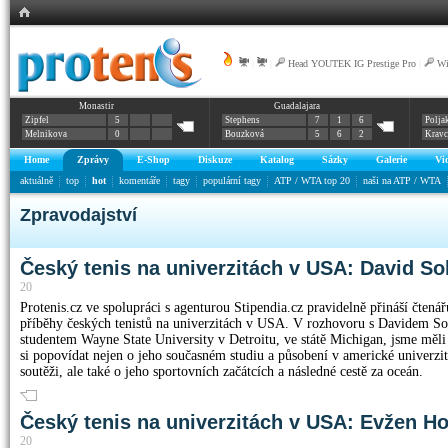
|
|
Head YOUTEK IG Prestige Pro
|
Wi
Monastir
Guadalajara
Zipfel
5
Stephens
7
1
6
Polja
Melnikova
0
Bouzková
5
6
2
Krav
Home
Zprávy
E-Shop
Diskuze
Katalog
Sázky
Galerie
Vi
aktuálně
top
hot
komentáře
tagy
populární tagy
ATP / WTA top 20
naši na ATP / WTA
Zpravodajství
Český tenis na univerzitách v USA: David So
20
Protenis.cz ve spolupráci s agenturou Stipendia.cz pravidelně přináší čtená
příběhy českých tenistů na univerzitách v USA. V rozhovoru s Davidem So
studentem Wayne State University v Detroitu, ve státě Michigan, jsme měl
si popovídat nejen o jeho současném studiu a působení v americké univerzit
soutěži, ale také o jeho sportovních začátcích a následné cestě za oceán.
Český tenis na univerzitách v USA: Evžen Ho
20