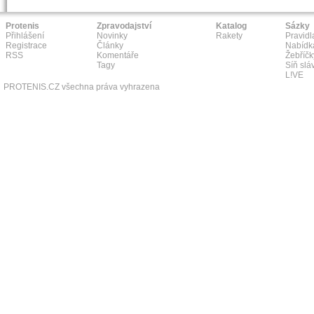
Protenis
Zpravodajství
Katalog
Sázky
Přihlášení
Novinky
Rakety
Pravidl
Registrace
Články
Nabídk
RSS
Komentáře
Žebříčk
Tagy
Síň slá
L!VE
PROTENIS.CZ všechna práva vyhrazena