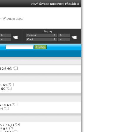
Nový uživatel?
Registrace
|
Přihlásit se
r
|
Dunlop 300G
Beijing
6
Kvitová
7
6
4
Vinci
6
4
4 2:6 6:3
:0 6:4
7 6:2
a 6:0 6:4
6:4
 5:7 7:6(1)
 6:0 5:7