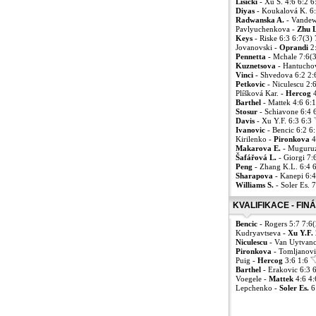
Lisicki
- Xu S. 4:6 6:2 
Diyas
- Koukalová K. 6
Radwanska A.
- Vandew
Pavlyuchenkova -
Zhu L
Keys
- Riske 6:3 6:7(3)
Jovanovski -
Oprandi
2
Pennetta
- Mchale 7:6(
Kuznetsova
- Hantuchov
Vinci
- Shvedova 6:2 2:
Petkovic
- Niculescu 2:
Plíšková Kar. -
Hercog
4
Barthel
- Mattek 4:6 6:
Stosur
- Schiavone 6:4 
Davis
- Xu Y.F. 6:3 6:3
Ivanovic
- Bencic 6:2 6
Kirilenko -
Pironkova
4
Makarova E.
- Muguruz
Šafářová L.
- Giorgi 7:
Peng
- Zhang K.L. 6:4 
Sharapova
- Kanepi 6:
Williams S.
- Soler Es. 
KVALIFIKACE - FIN
Bencic
- Rogers 5:7 7:6
Kudryavtseva -
Xu Y.F.
Niculescu
- Van Uytvanc
Pironkova
- Tomljanovi
Puig -
Hercog
3:6 1:6
Barthel
- Erakovic 6:3 
Voegele -
Mattek
4:6 4
Lepchenko -
Soler Es.
6