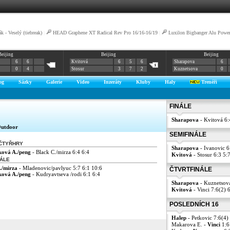
k - Veselý (tiebreak)
|
HEAD Graphene XT Radical Rev Pro 16/16-16/19
|
Luxilon Bigbanger Alu Powe
Beijing
Beijing
Beijing
6
6
Kvitová
6
5
6
Sharapova
6
0
4
Stosur
3
7
2
Kuznetsova
0
og
Sázky
Galerie
Video
Inzeráty
Kluby
Haly
Trenéři
FINÁLE
Sharapova
- Kvitová 6:
utdoor
SEMIFINÁLE
 ČTYŘHRY
Sharapova
- Ivanovic 6
ková A./peng
- Black C./mirza 6:4 6:4
Kvitová
- Stosur 6:3 5:
NÁLE
./mirza
- Mladenovic/pavlyuc 5:7 6:1 10:6
ČTVRTFINÁLE
ková A./peng
- Kudryavtseva /rodi 6:1 6:4
Sharapova
- Kuznetsov
Kvitová
- Vinci 7:6(2) 
POSLEDNÍCH 16
Halep
- Petkovic 7:6(4)
Makarova E. -
Vinci
1:6