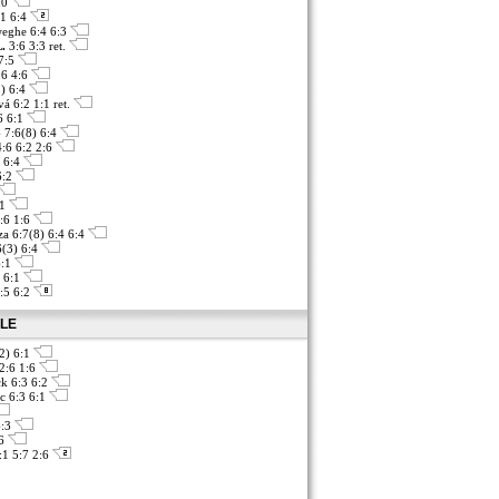
6:0
:1 6:4
eghe 6:4 6:3
.
3:6 3:3 ret.
 7:5
:6 4:6
3) 6:4
á 6:2 1:1 ret.
6 6:1
6 7:6(8) 6:4
:6 6:2 2:6
1 6:4
6:2
:1
:6 1:6
a 6:7(8) 6:4 6:4
6(3) 6:4
6:1
4 6:1
7:5 6:2
ÁLE
(2) 6:1
2:6 1:6
k 6:3 6:2
c 6:3 6:1
6:3
:6
:1 5:7 2:6