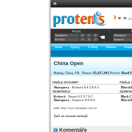
|
Vrňá
Beijing
Sharapova
6
2
6
Sharapova
Kvitová
4
6
3
Ivanovic
Home
Zprávy
E-Shop
Diskuze
Katal
China Open
Beijing, China, P.R. Dotace:
$5,427,105
Povrch:
Hard O
FINÁLE DVOUHRY
FINÁLE
Sharapova
- Kvitová 6:4 2:6 6:3
Hlaváč
SEMIFINÁLE
SEMIFI
Kvitová
- Stosur 6:3 5:7 6:2
Black C
Sharapova
- Ivanovic 6:0 6:4
Hlaváč
web:
http://www.chinaopen.com.cn/
Zpět na seznam turnajů
Komentáře