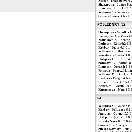
Kerber -
Kuznetsova
6:
Sharapova
- Suarez Nav
Ivanovic
- Lisicki 6:3 7
Williams S.
- Šafářová L
Cornet -
Stosur
4:6 2:6
POSLEDNÍCH 32
Sharapova
- Svitolina 
Radwanska A. -
Vinci
4:
Makarova E.
- Hercog 
Petkovic
- Keys 6:2 6:3
Kerber
- Diyas 6:3 6:1
Williams S.
- Pironkova
Wozniacki -
Stosur
4:6 
Halep
- Zhu L. 7:5 6:4
Šafářová L.
- Barthel 6
Ivanovic
- Oprandi 6:4 
Pennetta -
Suarez Nava
Williams V.
- Garcia C. 
Kvitová
- Peng 6:4 6:2
Cornet
- Davis 6:2 6:1
Bouchard -
Lisicki
2:6 4
Kuznetsova
- Nara 6:3 
64
Williams V.
- Watson H.
Kerber
- Dellacqua 6:1 
Jankovic -
Cornet
5:7 6
Halep
- Strýcová 6:1 6:
Errani -
Nara
6:3 3:6 4
Garcia C.
- Zhang S. 6:
Suarez Navarro
- Flipk