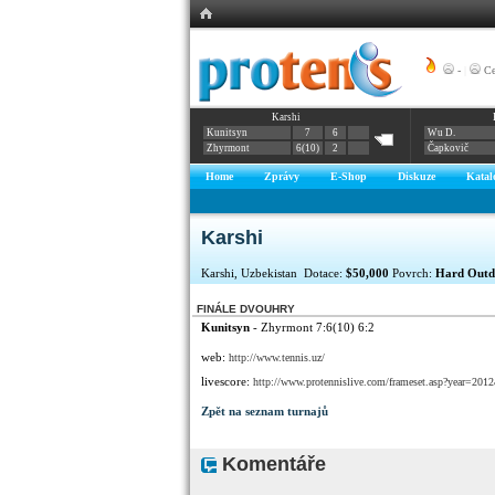
-
|
Ce
Karshi
Kunitsyn
7
6
Wu D.
Zhyrmont
6(10)
2
Čapkovič
Home
Zprávy
E-Shop
Diskuze
Katal
Karshi
Karshi, Uzbekistan Dotace:
$50,000
Povrch:
Hard Outd
FINÁLE DVOUHRY
Kunitsyn
- Zhyrmont 7:6(10) 6:2
web:
http://www.tennis.uz/
livescore:
http://www.protennislive.com/frameset.asp?year=
Zpět na seznam turnajů
Komentáře