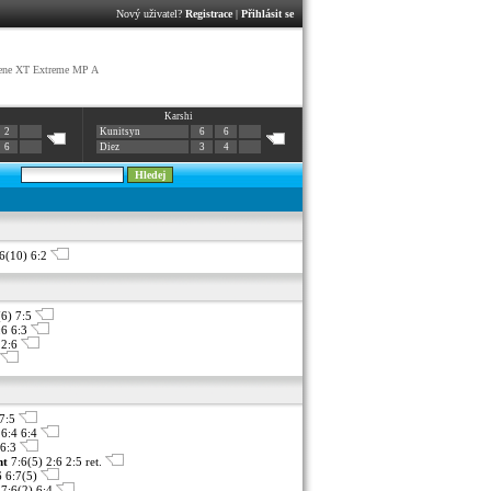
Nový uživatel?
Registrace
|
Přihlásit se
ene XT Extreme MP A
Karshi
2
Kunitsyn
6
6
6
Diez
3
4
6(10) 6:2
(6) 7:5
:6 6:3
 2:6
 7:5
 6:4 6:4
 6:3
nt
7:6(5) 2:6 2:5 ret.
 6:7(5)
7:6(2) 6:4