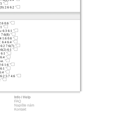
:5
9) 2:6 6:2
2:6 0:6
6:1
ic 6:3 6:1
0 7:6(8)
4 1:6 0:6
. 6:4 6:4
 6:2 7:6(7)
:6(2) 6:1
5 6:1
 6:4
ret.
:6 1:6
 6:1
 6:4
6:2 5:7 4:6
:2
Info / Help
FAQ
Napište nám
Kontakt