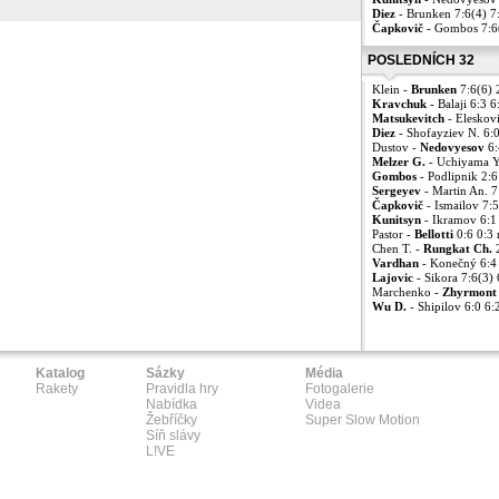
Diez
- Brunken 7:6(4) 7
Čapkovič
- Gombos 7:6(
POSLEDNÍCH 32
Klein -
Brunken
7:6(6) 
Kravchuk
- Balaji 6:3 
Matsukevitch
- Eleskov
Diez
- Shofayziev N. 6:
Dustov -
Nedovyesov
6:
Melzer G.
- Uchiyama Y
Gombos
- Podlipnik 2:6
Sergeyev
- Martin An. 7
Čapkovič
- Ismailov 7:
Kunitsyn
- Ikramov 6:1
Pastor -
Bellotti
0:6 0:3 
Chen T. -
Rungkat Ch.
2
Vardhan
- Konečný 6:4
Lajovic
- Sikora 7:6(3)
Marchenko -
Zhyrmont
Wu D.
- Shipilov 6:0 6
Katalog
Sázky
Média
Rakety
Pravidla hry
Fotogalerie
Nabídka
Videa
Žebříčky
Super Slow Motion
Síň slávy
L!VE