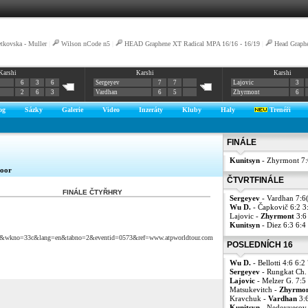
tkovska - Muller
|
Wilson nCode n5
|
HEAD Graphene XT Radical MPA 16/16 - 16/19
|
Head Graph
Karshi
Karshi
Karshi
6
3
6
Sergeyev
7
7
Lajovic
3
2
6
3
Vardhan
6
5
Zhyrmont
6
og
Sázky
Galerie
Video
Inzeráty
Kluby
Haly
Trenéři
FINÁLE
Kunitsyn
- Zhyrmont 7:
oor
ČTVRTFINÁLE
FINÁLE ČTYŘHRY
Sergeyev
- Vardhan 7:6
Wu D.
- Čapkovič 6:2 3
Lajovic -
Zhyrmont
3:6
Kunitsyn
- Diez 6:3 6:4
2012&wkno=33c&lang=en&tabno=2&eventid=0573&ref=www.atpworldtour.com
POSLEDNÍCH 16
Wu D.
- Bellotti 4:6 6:2
Sergeyev
- Rungkat Ch.
Lajovic
- Melzer G. 7:5
Matsukevitch -
Zhyrmo
Kravchuk -
Vardhan
3:6
Kunitsyn
- Nedovyesov 