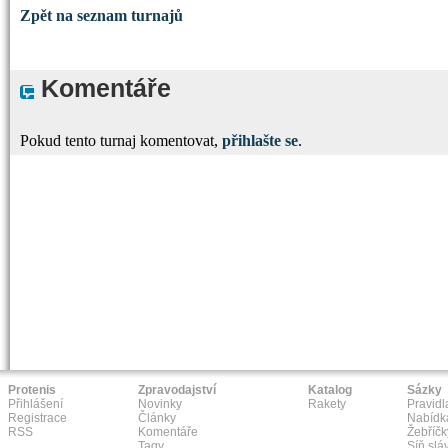
Zpět na seznam turnajů
Komentáře
Pokud tento turnaj komentovat,
přihlašte se
.
Protenis
Zpravodajství
Katalog
Sázky
Přihlášení
Novinky
Rakety
Pravidl
Registrace
Články
Nabídk
RSS
Komentáře
Žebříčk
Tagy
Síň slá