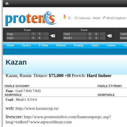
-
|
Cetkovska - Muller
|
HEAD Graphene X
Kazan
Kazan
Zopp
7
7
Copil
6
6
Copil
Copil
6
6
Minář I.
3
4
Kudry
Home
Zprávy
E-Shop
Diskuze
Katalog
Sázky
Galerie
Vi
Kazan
Kazan, Russia Dotace:
$75,000 +H
Povrch:
Hard Indoor
FINÁLE DVOUHRY
FINÁLE ČTYŘHRY
Zopp
- Copil 7:6(4) 7:6(4)
SEMIFINÁLE
SEMIFINÁLE
Copil
- Minář I. 6:3 6:4
web:
http://www.kazancup.ru/
livescore:
http://www.protennislive.com/framesetperpc.asp?
lang=en&ref=www.atpworldtour.com