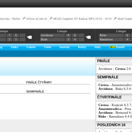
tkovska - Muller
|
Wilson nCode n5
|
HEAD Graphene XT Radical MPA 16/16 - 16/19
|
Head Graph
imoges
Limoges
Limoges
7
6
Arvidsson
6
6
Riske
6
5
1
Riske
3
4
Ramialison
4
og
Sázky
Galerie
Video
Inzeráty
Kluby
Haly
Trenéři
FINÁLE
Arvidsson -
Cirstea
2:6
SEMIFINÁLE
FINÁLE ČTYŘHRY
Cirstea
- Amanmuradova
Arvidsson
- Riske 6:3 6
SEMIFINÁLE
ČTVRTFINÁLE
Cirstea
- Krajicek 6:3 7
Amanmuradova
- Pous 
Arvidsson
- Bremond 6:
Riske
- Ramialison 6:4 
POSLEDNÍCH 16