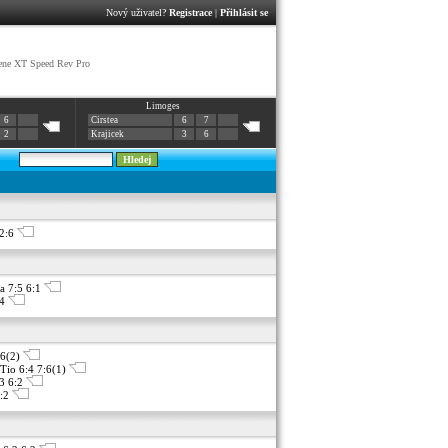
Nový uživatel?
Registrace
|
Přihlásit se
ene XT Speed Rev Pro
Limoges
6
Cirstea
6
7
2
Krajicek
3
6
 2:6
 7:5 6:1
:4
:6(2)
Tio 6:4 7:6(1)
3 6:2
6:2