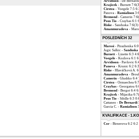
Arvidsson
- De Bernardi
Krajicek
- Burnett 7:6(
Cirstea
- Voegele 7:5 6
Panova -
Ramialison
3:
Bremond
- Camerin 7:6
Pous Tio
- Craybas 6:1 
Riske
- Sanduska 7:6(3)
Amanmuradova
- Maro
POSLEDNÍCH 32
Marosi
- Pirazhenka 6:0
Jugic Salkic -
Sanduska
Burnett
- Linette 6:3 4:
Voegele
- Kozlova 6:1 
Arvidsson
- Pavlovic 6:
Panova
- Krunic 6:2 6:
Riske
- Hlaváčková A. 6
Amanmuradova
- Brou
Camerin
- Glushko 6:4
Cirstea
- Ormaechea 6:7
Craybas
- Georgatou 6:
Bremond
- Bergot 6:4 6
Krajicek
- Mijacika 6:7
Pous Tio
- Sibille 6:3 0
Cattaneo -
De Bernardi
Garcia C. -
Ramialison
3
KVALIFIKACE - 1.K
Cor
- Birnerova 6:2 6:2