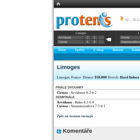
-
|
Ce
Limoges
L
Arvidsson
2
2
Cirstea
Cirstea
6
6
Amanmuradova
Home
Zprávy
E-Shop
Diskuze
Katal
Limoges
Limoges, France Dotace:
$50,000
Povrch:
Hard Indoor
FINÁLE DVOUHRY
Cirstea
- Arvidsson 6:2 6:2
SEMIFINÁLE
Arvidsson
- Riske 6:3 6:4
Cirstea
- Amanmuradova 7:5 6:1
Zpět na seznam turnajů
Komentáře