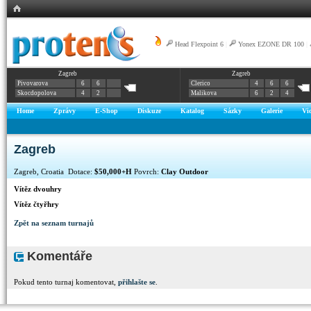
Head Flexpoint 6
|
Yonex EZONE DR 100
|
Zagreb
Zagreb
Pivovarova
6
6
Clerico
4
6
6
Skocdopolova
4
2
Malikova
6
2
4
Home
Zprávy
E-Shop
Diskuze
Katalog
Sázky
Galerie
Vi
Zagreb
Zagreb, Croatia Dotace:
$50,000+H
Povrch:
Clay Outdoor
Vítěz dvouhry
Vítěz čtyřhry
Zpět na seznam turnajů
Komentáře
Pokud tento turnaj komentovat,
přihlašte se
.