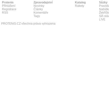
Protenis
Zpravodajství
Katalog
Sázky
Přihlášení
Novinky
Rakety
Pravidl
Registrace
Články
Nabídk
RSS
Komentáře
Žebříčk
Tagy
Síň slá
L!VE
PROTENIS.CZ všechna práva vyhrazena