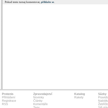
Pokud tento turnaj komentovat,
přihlašte se
.
Protenis
Zpravodajství
Katalog
Sázky
Přihlášení
Novinky
Rakety
Pravidl
Registrace
Články
Nabídk
RSS
Komentáře
Žebříčk
Tagy
Síň slá