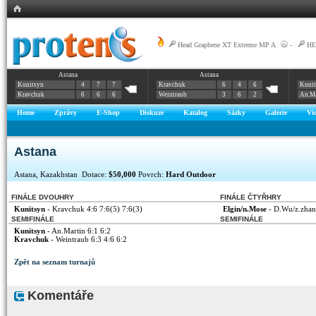
Head Graphene XT Extreme MP A
|
-
|
HE
Astana
Astana
Kunitsyn
4
7
7
Kravchuk
6
4
6
Kuni
Kravchuk
6
6
6
Weintraub
3
6
2
An.Ma
Home
Zprávy
E-Shop
Diskuze
Katalog
Sázky
Galerie
Vi
Astana
Astana, Kazakhstan Dotace:
$50,000
Povrch:
Hard Outdoor
FINÁLE DVOUHRY
FINÁLE ČTYŘHRY
Kunitsyn
- Kravchuk 4:6 7:6(5) 7:6(3)
Elgin/n.Mose
- D.Wu/z.zhan
SEMIFINÁLE
SEMIFINÁLE
Kunitsyn
- An.Martin 6:1 6:2
Kravchuk
- Weintraub 6:3 4:6 6:2
Zpět na seznam turnajů
Komentáře