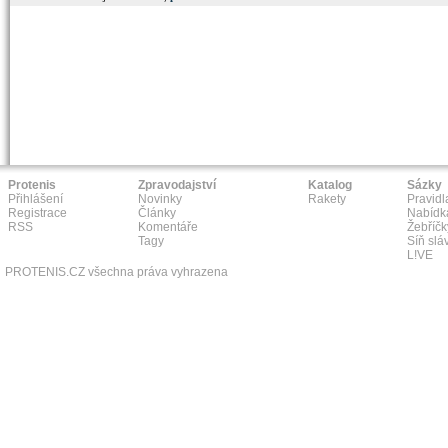
Protenis
Zpravodajství
Katalog
Sázky
Přihlášení
Novinky
Rakety
Pravidl
Registrace
Články
Nabídk
RSS
Komentáře
Žebříčk
Tagy
Síň slá
L!VE
PROTENIS.CZ všechna práva vyhrazena