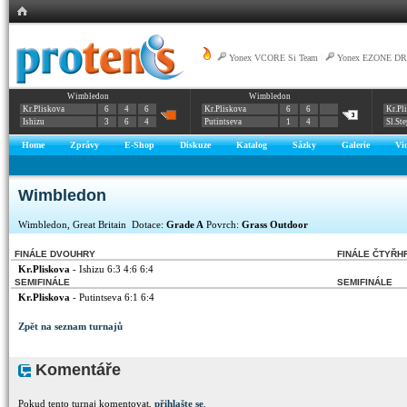
Yonex VCORE Si Team
|
Yonex EZONE DR
Wimbledon
Wimbledon
Kr.Pliskova
6
4
6
Kr.Pliskova
6
6
Kr.Pl
Ishizu
3
6
4
Putintseva
1
4
Sl.St
Home
Zprávy
E-Shop
Diskuze
Katalog
Sázky
Galerie
Vi
Wimbledon
Wimbledon, Great Britain Dotace:
Grade A
Povrch:
Grass Outdoor
FINÁLE DVOUHRY
FINÁLE ČTYŘH
Kr.Pliskova
- Ishizu 6:3 4:6 6:4
SEMIFINÁLE
SEMIFINÁLE
Kr.Pliskova
- Putintseva 6:1 6:4
Zpět na seznam turnajů
Komentáře
Pokud tento turnaj komentovat,
přihlašte se
.