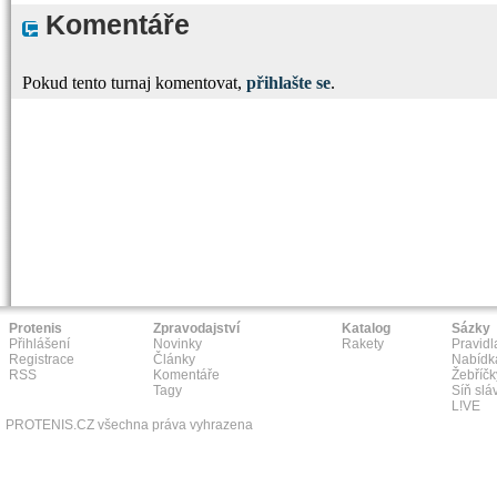
Komentáře
Pokud tento turnaj komentovat,
přihlašte se
.
Protenis
Zpravodajství
Katalog
Sázky
Přihlášení
Novinky
Rakety
Pravidl
Registrace
Články
Nabídk
RSS
Komentáře
Žebříčk
Tagy
Síň slá
L!VE
PROTENIS.CZ všechna práva vyhrazena