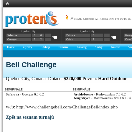
HEAD Graphene XT Radical Rev Pro 16/16-16/
Quebec City
Quebec City
Safarova
6
6
Petrova
6
Goerg
Goerges
3
2
Czink
7
Oster
Home
Zprávy
E-Shop
Diskuze
Katalog
Sázky
Galerie
Vi
Bell Challenge
Quebec City, Canada Dotace:
$220,000
Povrch:
Hard Outdoor
SEMIFINÁLE
SEMIFINÁLE
Safarova
- Goerges 6:3 6:2
Arvids/bremo
- Kudrya/zalam 7:5 6:2
King/stryco
- Matte/wozniak 6:4 4:6 10:5
web:
http://www.challengebell.com/ChallengeBell/index.php
Zpět na seznam turnajů