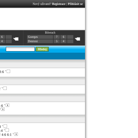
Nový uživatel?
Registrace
|
Přihlásit se
Biberach
6
Goerges
7
6
4
Dentoni
5
4
 3:6
:2
1:6
:4
6:4
2 4:6 6:1