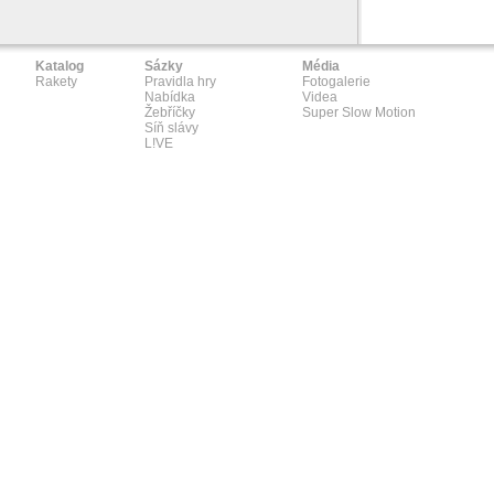
Katalog
Sázky
Média
Rakety
Pravidla hry
Fotogalerie
Nabídka
Videa
Žebříčky
Super Slow Motion
Síň slávy
L!VE