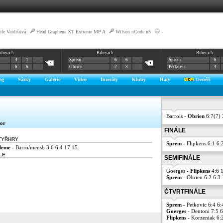
ole Vaidišová
|
Head Graphene XT Extreme MP A
|
Wilson nCode n5
|
-
iberach
Biberach
Biberach
4
1
Sprem
6
6
Sprem
6
6
6
Obrien
2
3
Petkovic
4
og
Sázky
Galerie
Video
Inzeráty
Kluby
Haly
Trenéři
Barrois -
Obrien
6:7(7)
or
FINÁLE
TYŘHRY
Sprem
- Flipkens 6:1 6
Kleme
- Barro/meusb 3:6 6:4 17:15
LE
SEMIFINÁLE
Goerges -
Flipkens
4:6 
Sprem
- Obrien 6:2 6:3
ČTVRTFINÁLE
Sprem
- Petkovic 6:4 6
Goerges
- Dentoni 7:5 
Flipkens
- Korzeniak 6: