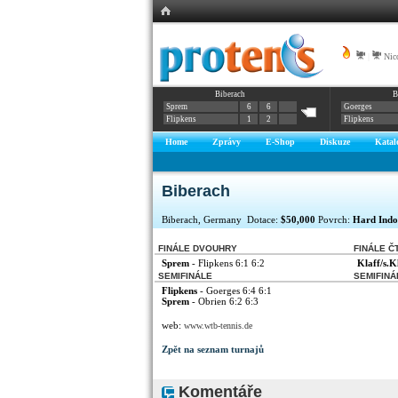
|
Nic
Biberach
B
Sprem
6
6
Goerges
Flipkens
1
2
Flipkens
Home
Zprávy
E-Shop
Diskuze
Katal
Biberach
Biberach, Germany Dotace:
$50,000
Povrch:
Hard Indo
FINÁLE DVOUHRY
FINÁLE Č
Sprem
- Flipkens 6:1 6:2
Klaff/s.
SEMIFINÁLE
SEMIFINÁ
Flipkens
- Goerges 6:4 6:1
Sprem
- Obrien 6:2 6:3
web:
www.wtb-tennis.de
Zpět na seznam turnajů
Komentáře