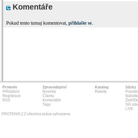
Komentáře
Pokud tento turnaj komentovat,
přihlašte se
.
Protenis
Zpravodajství
Katalog
Sázky
Přihlášení
Novinky
Rakety
Pravidl
Registrace
Články
Nabídk
RSS
Komentáře
Žebříčk
Tagy
Síň slá
L!VE
PROTENIS.CZ všechna práva vyhrazena