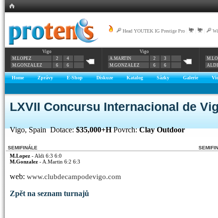
Head YOUTEK IG Prestige Pro
|
|
|
Wi
Vigo
Vigo
M.LOPEZ
2
4
A.MARTIN
2
3
M.LO
M.GONZALEZ
6
6
M.GONZALEZ
6
6
ALDI
Home
Zprávy
E-Shop
Diskuze
Katalog
Sázky
Galerie
Vi
LXVII Concursu Internacional de Vi
Vigo, Spain Dotace:
$35,000+H
Povrch:
Clay Outdoor
SEMIFINÁLE
SEMIFI
M.Lopez
- Aldi 6:3 6:0
M.Gonzalez
- A.Martin 6:2 6:3
web:
www.clubdecampodevigo.com
Zpět na seznam turnajů