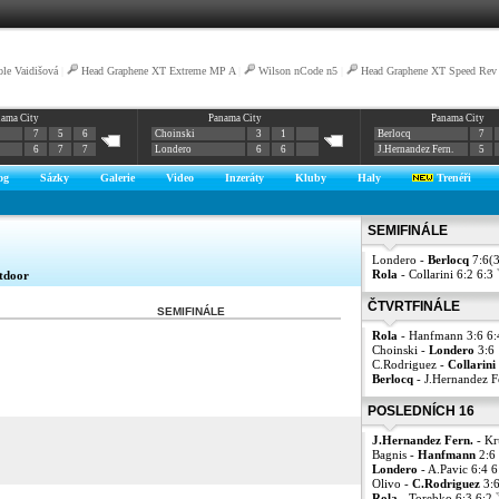
ole Vaidišová
|
Head Graphene XT Extreme MP A
|
Wilson nCode n5
|
Head Graphene XT Speed Rev
nama City
Panama City
Panama City
7
5
6
Choinski
3
1
Berlocq
7
6
7
7
Londero
6
6
J.Hernandez Fern.
5
og
Sázky
Galerie
Video
Inzeráty
Kluby
Haly
Trenéři
SEMIFINÁLE
Londero -
Berlocq
7:6(3
Rola
- Collarini 6:2 6:3
tdoor
ČTVRTFINÁLE
SEMIFINÁLE
Rola
- Hanfmann 3:6 6:
Choinski -
Londero
3:6
C.Rodriguez -
Collarini
Berlocq
- J.Hernandez F
POSLEDNÍCH 16
J.Hernandez Fern.
- Kr
Bagnis -
Hanfmann
2:6
Londero
- A.Pavic 6:4 
Olivo -
C.Rodriguez
3:6
Rola
- Torebko 6:3 6:2