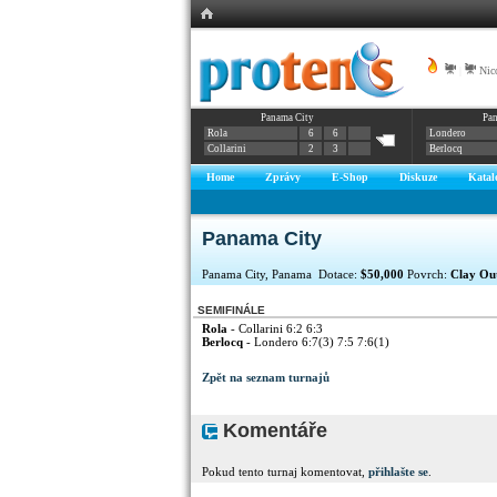
|
Nic
Panama City
Pa
Rola
6
6
Londero
Collarini
2
3
Berlocq
Home
Zprávy
E-Shop
Diskuze
Katal
Panama City
Panama City, Panama Dotace:
$50,000
Povrch:
Clay Ou
SEMIFINÁLE
Rola
- Collarini 6:2 6:3
Berlocq
- Londero 6:7(3) 7:5 7:6(1)
Zpět na seznam turnajů
Komentáře
Pokud tento turnaj komentovat,
přihlašte se
.