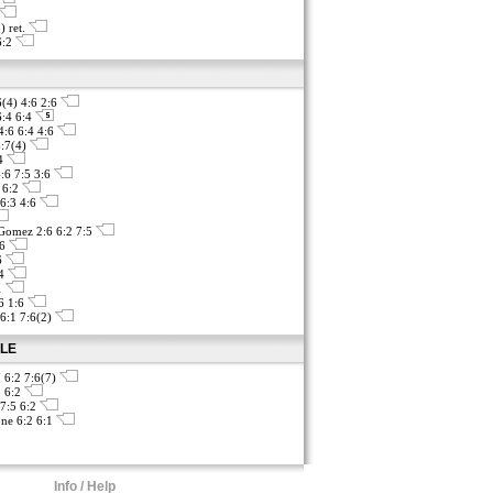
) ret.
6:2
(4) 4:6 2:6
6:4 6:4
4:6 6:4 4:6
6:7(4)
:4
:6 7:5 3:6
 6:2
6:3 4:6
Gomez 2:6 6:2 7:5
:6
6
:4
:1
6 1:6
 6:1 7:6(2)
ÁLE
7 6:2 7:6(7)
5 6:2
 7:5 6:2
ne 6:2 6:1
Info / Help