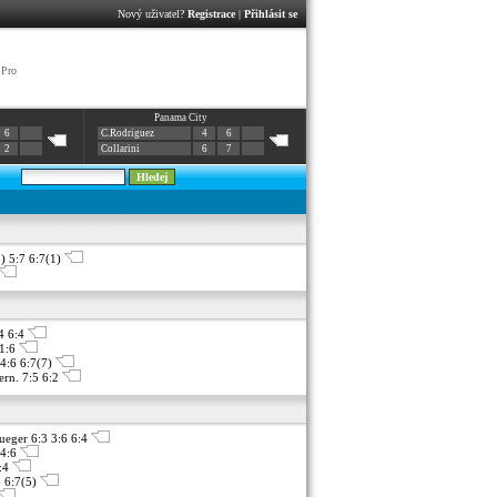
Nový uživatel?
Registrace
|
Přihlásit se
 Pro
Panama City
6
C.Rodriguez
4
6
2
Collarini
6
7
) 5:7 6:7(1)
4 6:4
 1:6
4:6 6:7(7)
ern. 7:5 6:2
ueger 6:3 3:6 6:4
 4:6
6:4
 6:7(5)