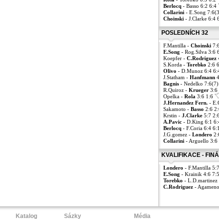
Berlocq
- Basso 6:2 6:4
Collarini
- E.Song 7:6(3
Choinski
- J.Clarke 6:4 
POSLEDNÍCH 32
F.Mantilla -
Choinski
7:6
E.Song
- Rog.Silva 3:6 
Koepfer -
C.Rodriguez
S.Korda -
Torebko
2:6 
Olivo
- D.Munoz 6:4 6
J.Statham -
Hanfmann
4
Bagnis
- Nedelko 7:6(7)
R.Quiroz -
Krueger
3:6 
Opelka -
Rola
3:6 1:6
J.Hernandez Fern.
- E.
Sakamoto -
Basso
2:6 2
Krstin -
J.Clarke
5:7 2:
A.Pavic
- D.King 6:1 6
Berlocq
- F.Coria 6:4 6
J.G.gomez -
Londero
2:
Collarini
- Arguello 3:6
KVALIFIKACE - FIN
Londero
- F.Mantilla 5:
E.Song
- Krainik 4:6 7:
Torebko
- L.D.martinez
C.Rodriguez
- Agameno
Katalog
Sázky
Média