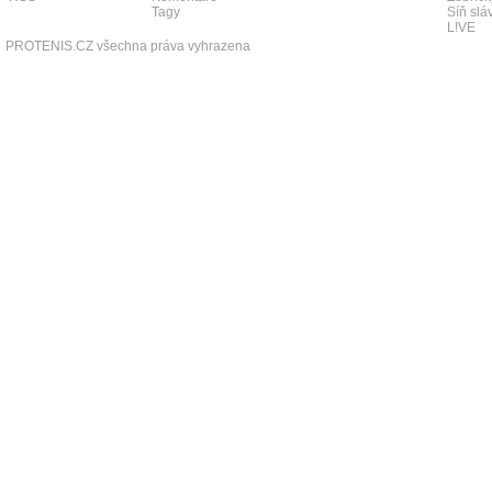
Tagy
Síň slá
L!VE
PROTENIS.CZ všechna práva vyhrazena