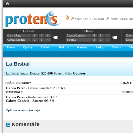
Yonex VCORE Si Team
|
Yonex EZONE DR
La Bisbal
La Bisbal
Garcia Perez
6
0
6
Cabeza Candela
6
6
Garci
Cabeza Candela
2
6
4
Zarazua
3
0
Kude
Home
Zprávy
E-Shop
Diskuze
Katalog
Sázky
Galerie
Vi
La Bisbal
La Bisbal, Spain Dotace:
$25,000
Povrch:
Clay Outdoor
FINÁLE DVOUHRY
FINÁLE
Garcia Perez
- Cabeza Candela 6:2 0:6 6:4
SEMIFINÁLE
SEMIFI
Garcia Perez
- Kudermetova 6:3 6:3
Cabeza Candela
- Zarazua 6:3 6:0
Zpět na seznam turnajů
Komentáře