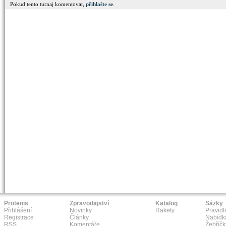
Pokud tento turnaj komentovat,
přihlašte se
.
Protenis
Zpravodajství
Katalog
Sázky
Přihlášení
Novinky
Rakety
Pravidl
Registrace
Články
Nabídk
RSS
Komentáře
Žebříčk