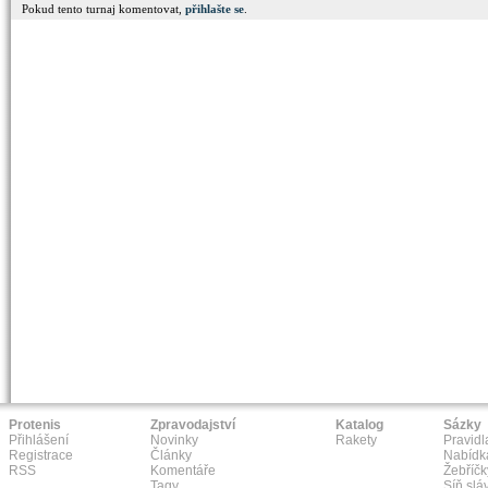
Pokud tento turnaj komentovat,
přihlašte se
.
Protenis
Zpravodajství
Katalog
Sázky
Přihlášení
Novinky
Rakety
Pravidl
Registrace
Články
Nabídk
RSS
Komentáře
Žebříčk
Tagy
Síň slá