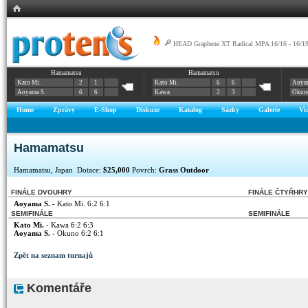
HEAD Graphene XT Radical MPA 16/16 - 16/1
Hamamatsu
Hamamatsu
Prestige MID
Kato Mi.
2
1
Kato Mi.
6
6
Aoyam
Aoyama S.
6
6
Kawa
2
3
Okun
Home
Zprávy
E-Shop
Diskuze
Katalog
Sázky
Galerie
Vi
Hamamatsu
Hamamatsu, Japan Dotace:
$25,000
Povrch:
Grass Outdoor
FINÁLE DVOUHRY
FINÁLE ČTYŘHRY
Aoyama S.
- Kato Mi. 6:2 6:1
SEMIFINÁLE
SEMIFINÁLE
Kato Mi.
- Kawa 6:2 6:3
Aoyama S.
- Okuno 6:2 6:1
Zpět na seznam turnajů
Komentáře