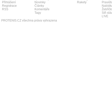
Přihlášení
Novinky
Rakety
Pravidl
Registrace
Články
Nabídk
RSS
Komentáře
Žebříčk
Tagy
Síň slá
L!VE
PROTENIS.CZ všechna práva vyhrazena