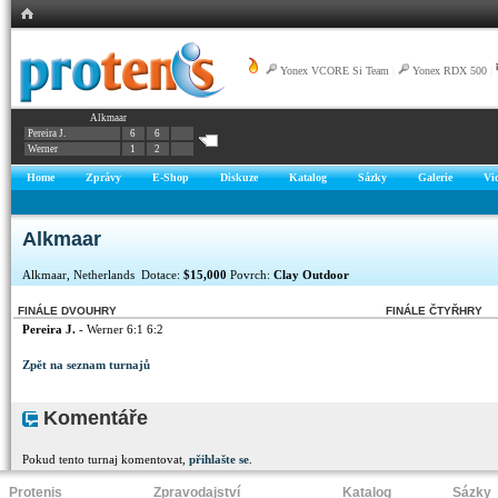
Yonex VCORE Si Team
|
Yonex RDX 500
|
Alkmaar
Pereira J.
6
6
Werner
1
2
Home
Zprávy
E-Shop
Diskuze
Katalog
Sázky
Galerie
Vi
Alkmaar
Alkmaar, Netherlands Dotace:
$15,000
Povrch:
Clay Outdoor
FINÁLE DVOUHRY
FINÁLE ČTYŘHRY
Pereira J.
- Werner 6:1 6:2
Zpět na seznam turnajů
Komentáře
Pokud tento turnaj komentovat,
přihlašte se
.
Protenis
Zpravodajství
Katalog
Sázky