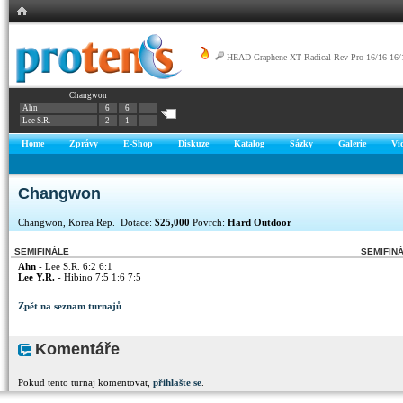
HEAD Graphene XT Radical Rev Pro 16/16-16/
Changwon
Ahn
6
6
Lee S.R.
2
1
Home
Zprávy
E-Shop
Diskuze
Katalog
Sázky
Galerie
Vi
Changwon
Changwon, Korea Rep. Dotace:
$25,000
Povrch:
Hard Outdoor
SEMIFINÁLE
SEMIFIN
Ahn
- Lee S.R. 6:2 6:1
Lee Y.R.
- Hibino 7:5 1:6 7:5
Zpět na seznam turnajů
Komentáře
Pokud tento turnaj komentovat,
přihlašte se
.